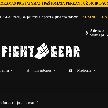
OKAMAS PRISTATYMAS Į PAŠTOMATĄ PERKANT UŽ 80€ IR DAU
TGEAR nariu, kaupk taškus ir paversk juos nuolaidomis!
SUŽINOTI DA
Adresas:
Šilutės pl.
ranga
Inventorius
Medicina
m Impact – juoda / matinė