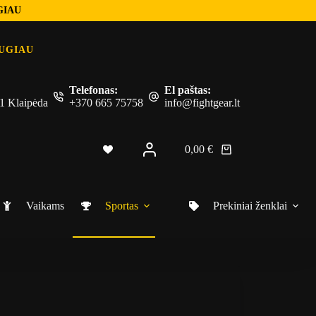
GIAU
UGIAU
Telefonas:
El paštas:
 51 Klaipėda
+370 665 75758
info@fightgear.lt
0,00
€
Shopping
cart
Vaikams
Sportas
Prekiniai ženklai