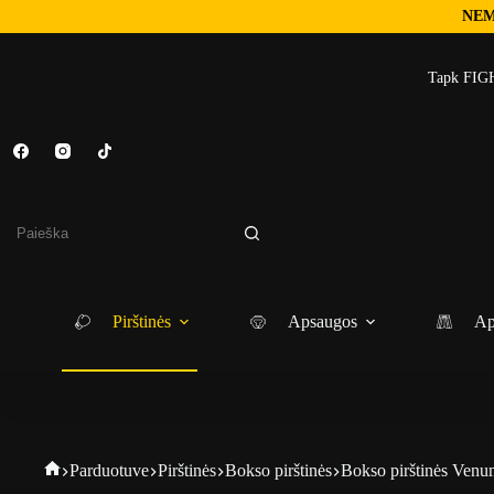
NEM
Skip
to
Tapk FIGH
content
No
results
Pirštinės
Apsaugos
Ap
Fightgear
Parduotuve
Pirštinės
Bokso pirštinės
Bokso pirštinės Venu