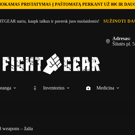
OKAMAS PRISTATYMAS Į PAŠTOMATĄ PERKANT UŽ 80€ IR DAU
TGEAR nariu, kaupk taškus ir paversk juos nuolaidomis!
SUŽINOTI DA
Adresas:
Šilutės pl.
ranga
Inventorius
Medicina
8 weapons – žalia