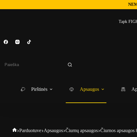
NEM
Skip
to
Tapk FIGH
content
No
results
Pirštinės
Apsaugos
Ap
Fightgear
Parduotuve
Apsaugos
Čiurnų apsaugos
Čiurnos apsaugos 