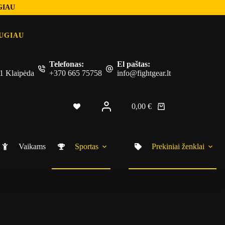
GIAU
UGIAU
Telefonas:
El paštas:
 51 Klaipėda
+370 665 75758
info@fightgear.lt
0,00
€
Shopping
cart
Vaikams
Sportas
Prekiniai ženklai