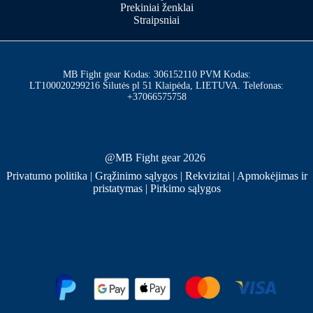
Prekiniai ženklai
Straipsniai
MB Fight gear Kodas: 306152110 PVM Kodas:
LT100020299216 Šilutės pl 51 Klaipėda, LIETUVA. Telefonas:
+37066575758
@MB Fight gear 2026
Privatumo politika
|
Grąžinimo sąlygos
|
Rekvizitai
|
Apmokėjimas ir
pristatymas
|
Pirkimo sąlygos