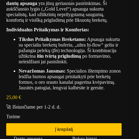
dantų apsauga
yra jūsų geriausias pasirinkimas.
Ši
aukščiausio lygio („Gold Level“) apsauga sukurta
specialistų,
kad užtikrintų neprilygstamą saugumą,
komfortą ir visišką prigludimą prie fiksuotų breketų.
Individualus Pritaikymas ir Komfortas:
Tikslus Pritaikymas Breketams:
Apsauga sukurta
su specialiu breketų buferiu,
„ultra hi-flow“ geliu ir
pažangia pelekų (
fin
) technologija.
Ši kombinacija
užtikrina
itin tvirtą prigludimą
po formavimo,
neleidžiant jai pasislinkti.
Nevaržomas Jausmas:
Specialios ištempimo zonos
leidžia burnos apsaugai prisitaikyti prie breketų
formos,
o oro srauto kanalai pagerina kvėpavimą.
Jausitės patogiai,
lengvai kalbėsite ir gersite.
25,00
€
🚀 Išsiunčiame per 1-2 d. d.
Turime
Į krepšelį
Dantų apsauga
Bokso bintai