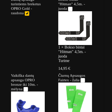
turintiems breketus
"Hitman" 4,5m. -
OPRO Gold -
juoda
raudona
1
×
Bokso bintai
"Hitman" 4,5m. -
juoda
Turime
14,95
€
Vaikiška dantų
Čiurnų Apsaugos
apsauga OPRO
Fairtex - žalia
bronze iki 10m. -
mėlyna