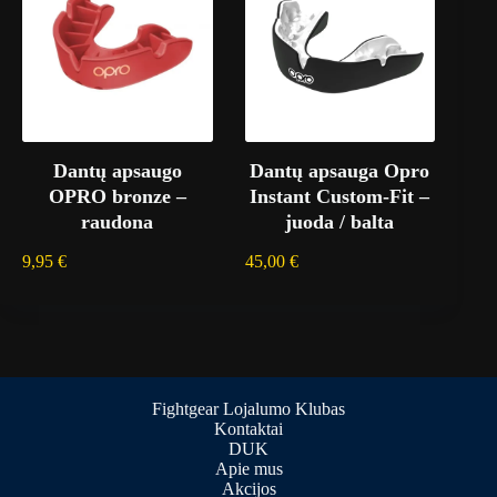
Dantų apsaugo
Dantų apsauga Opro
OPRO bronze –
Instant Custom-Fit –
raudona
juoda / balta
9,95
€
45,00
€
Fightgear Lojalumo Klubas
Kontaktai
DUK
Apie mus
Akcijos