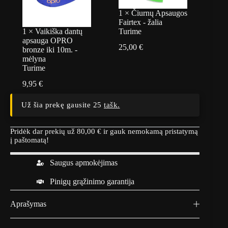
1
×
Čiurnų Apsaugos
Fairtex - žalia
1
×
Vaikiška dantų
Turime
apsauga OPRO
25,00
€
bronze iki 10m. -
mėlyna
Turime
9,95
€
Už šia prekę gausite 25
tašk.
Pridėk dar prekių už
80,00
€
ir gauk nemokamą pristatymą
į paštomatą!
Saugus apmokėjimas
Pinigų grąžinimo garantija
Aprašymas