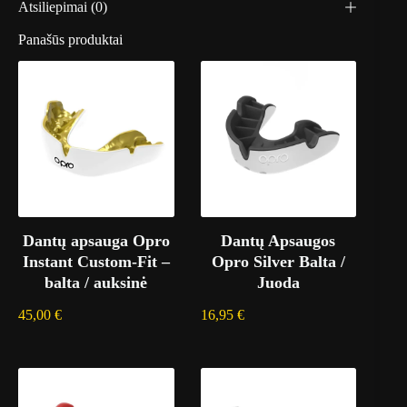
Atsiliepimai (0)
Panašūs produktai
Dantų apsauga Opro
Dantų Apsaugos
Instant Custom-Fit –
Opro Silver Balta /
balta / auksinė
Juoda
45,00
€
16,95
€