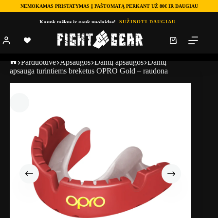
NEMOKAMAS PRISTATYMAS Į PAŠTOMATĄ PERKANT UŽ 80€ IR DAUGIAU
Kaupk taškus ir gauk nuolaidas!
SUŽINOTI DAUGIAU
Parduotuve
Apsaugos
Dantų apsaugos
Dantų
apsauga turintiems breketus OPRO Gold – raudona