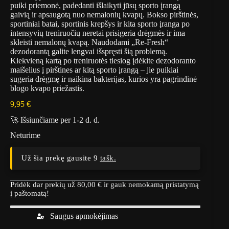
puiki priemonė, padedanti išlaikyti jūsų sporto įrangą
gaivią ir apsaugotą nuo nemalonių kvapų. Bokso pirštinės,
sportiniai batai, sportinis krepšys ir kita sporto įranga po
intensyvių treniruočių neretai prisigeria drėgmės ir ima
skleisti nemalonų kvapą. Naudodami „Re-Fresh“
dezodorantą galite lengvai išspręsti šią problemą.
Kiekvieną kartą po treniruotės tiesiog įdėkite dezodoranto
maišelius į pirštines ar kitą sporto įrangą – jie puikiai
sugeria drėgmę ir naikina bakterijas, kurios yra pagrindinė
blogo kvapo priežastis.
9,95
€
🚀 Išsiunčiame per 1-2 d. d.
Neturime
Už šia prekę gausite 9
tašk.
Pridėk dar prekių už
80,00
€
ir gauk nemokamą pristatymą
į paštomatą!
Saugus apmokėjimas