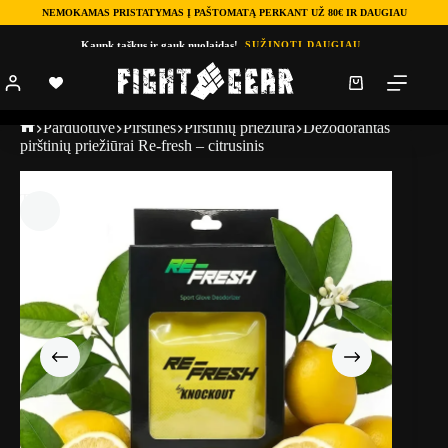
NEMOKAMAS PRISTATYMAS Į PAŠTOMATĄ PERKANT UŽ 80€ IR DAUGIAU
Kaupk taškus ir gauk nuolaidas!
SUŽINOTI DAUGIAU
Parduotuve
Pirštinės
Pirštinių priežiūra
Dezodorantas
pirštinių priežiūrai Re-fresh – citrusinis
TOP