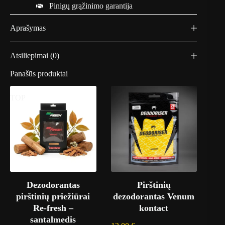
Pinigų grąžinimo garantija
Aprašymas
Atsiliepimai (0)
Panašūs produktai
TOP
Dezodorantas
Pirštinių
pirštinių priežiūrai
dezodorantas Venum
Re-fresh –
kontact
santalmedis