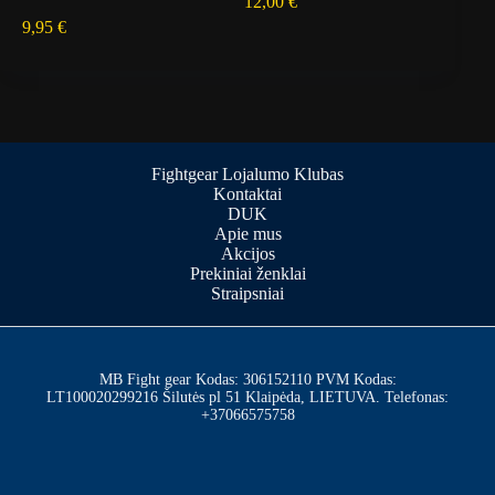
12,00
€
9,95
€
Fightgear Lojalumo Klubas
Kontaktai
DUK
Apie mus
Akcijos
Prekiniai ženklai
Straipsniai
MB Fight gear Kodas: 306152110 PVM Kodas:
LT100020299216 Šilutės pl 51 Klaipėda, LIETUVA. Telefonas:
+37066575758