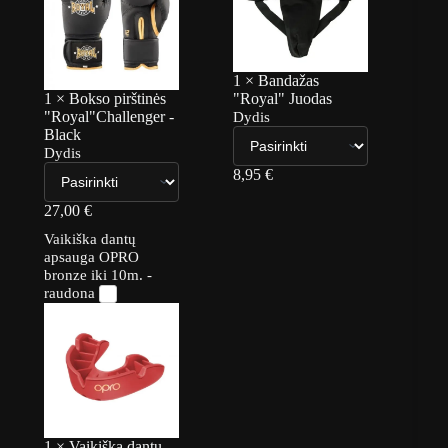
1
×
Bandažas
1
×
Bokso pirštinės
"Royal" Juodas
"Royal"Challenger -
Dydis
Black
Dydis
8,95
€
27,00
€
Vaikiška dantų
apsauga OPRO
bronze iki 10m. -
raudona
1
×
Vaikiška dantų