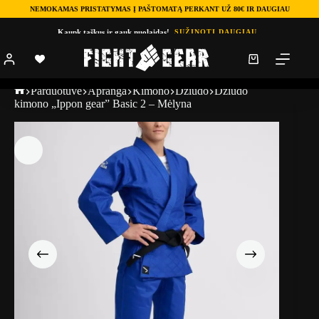
NEMOKAMAS PRISTATYMAS Į PAŠTOMATĄ PERKANT UŽ 80€ IR DAUGIAU
Kaupk taškus ir gauk nuolaidas!
SUŽINOTI DAUGIAU
Parduotuve
Apranga
Kimono
Dziudo
Dziudo
kimono „Ippon gear” Basic 2 – Mėlyna