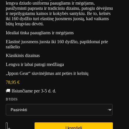
lengva dziudo uniforma paaugliams ir mėgėjams,
pasižyminti paprastu ir tradiciniu dizainu, patogiu dėvėjimu
ir neprilygstamu kainos ir kokybės santykiu. Be to, kelnės
iki 160 dydžio turi elastinę juosmens juostą, kad vaikams
būtų lengviau dėvėti.
Idealiai tinka paaugliams ir mėgėjams
Elastinė juosmens juosta iki 160 dydžio, papildomai prie
raištelio
Klasikinis dizainas
Lengva ir labai patogi medžiaga
„Ippon Gear“ siuvinėjimas ant peties ir kelnių
78,95
€
🚚 Išsiunčiame per 3-5 d. d.
DYDIS
Į krepšelį