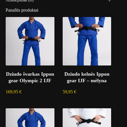
Panašūs produktai
Dziudo švarkas Ippon
Dziudo kelnės Ippon
gear Olympic 2 IJF
gear IJF – mėlyna
169,95
€
59,95
€