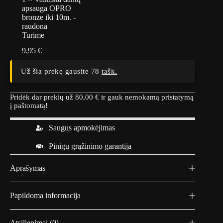
apsauga OPRO
bronze iki 10m. -
raudona
Turime
9,95
€
Už šia prekę gausite 78
tašk.
Pridėk dar prekių už
80,00
€
ir gauk nemokamą pristatymą
į paštomatą!
Saugus apmokėjimas
Pinigų grąžinimo garantija
Aprašymas
Papildoma informacija
Atsiliepimai (0)