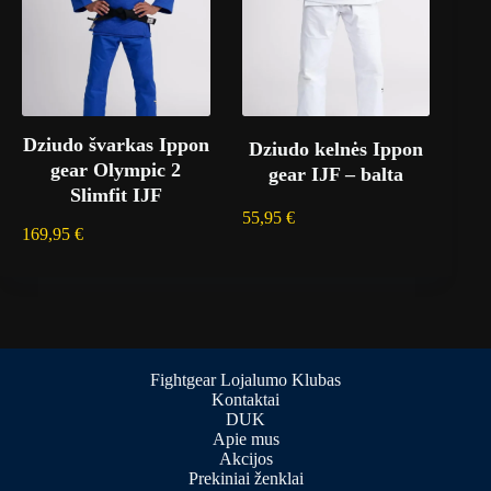
Dziudo švarkas Ippon
Dziudo kelnės Ippon
gear Olympic 2
gear IJF – balta
Slimfit IJF
55,95
€
169,95
€
Fightgear Lojalumo Klubas
Kontaktai
DUK
Apie mus
Akcijos
Prekiniai ženklai