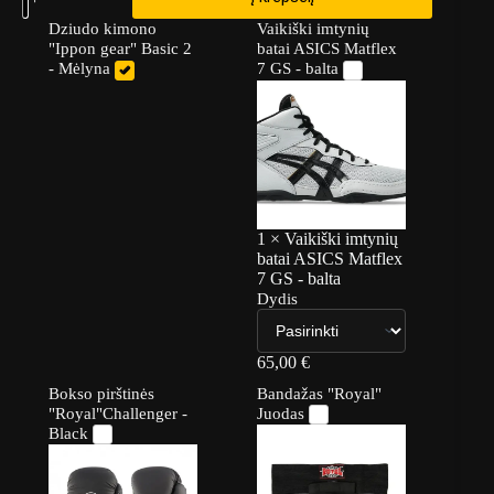
Dziudo kimono
Vaikiški imtynių
"Ippon gear" Basic 2
batai ASICS Matflex
- Mėlyna
7 GS - balta
1
×
Vaikiški imtynių
batai ASICS Matflex
7 GS - balta
Dydis
65,00
€
Bokso pirštinės
Bandažas "Royal"
"Royal"Challenger -
Juodas
Black