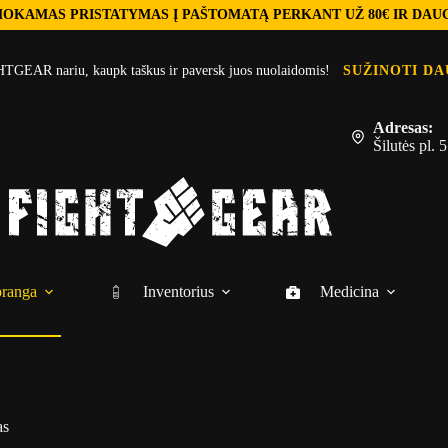
OKAMAS PRISTATYMAS Į PAŠTOMATĄ PERKANT UŽ 80€ IR DAU
TGEAR nariu, kaupk taškus ir paversk juos nuolaidomis!
SUŽINOTI DA
Adresas:
Šilutės pl.
ranga
Inventorius
Medicina
as