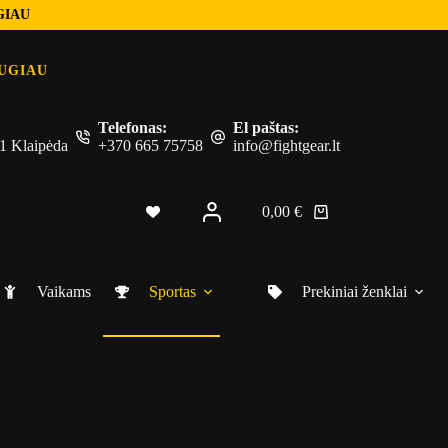
GIAU
UGIAU
Telefonas:
El paštas:
 51 Klaipėda
+370 665 75758
info@fightgear.lt
0,00
€
Shopping
cart
Vaikams
Sportas
Prekiniai ženklai