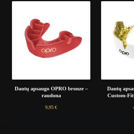
Dantų apsaugo OPRO bronze –
Dantų apsa
raudona
Custom-Fit 
9,95
€