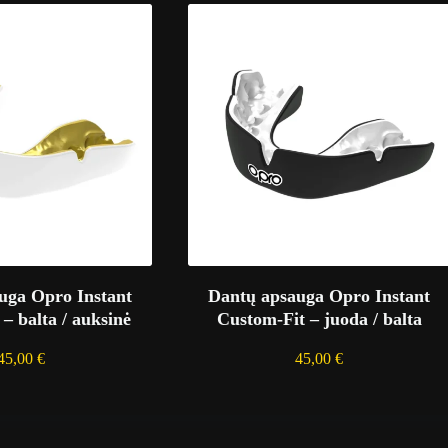
uga Opro Instant
Dantų apsauga Opro Instant
– balta / auksinė
Custom-Fit – juoda / balta
45,00
€
45,00
€