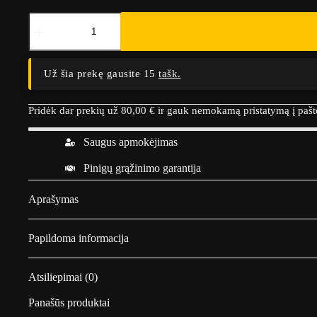
produkto
kiekis:
Jiu
jitsu
diržas
Už šia prekę gausite 15
tašk.
Ippon
gear
Baltas
Pridėk dar prekių už
80,00
€
ir gauk nemokamą pristatymą į paš
Saugus apmokėjimas
Pinigų grąžinimo garantija
Aprašymas
Papildoma informacija
Atsiliepimai (0)
Panašūs produktai