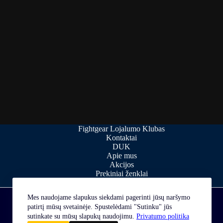
Fightgear Lojalumo Klubas
Kontaktai
DUK
Apie mus
Akcijos
Prekiniai ženklai
Straipsniai
Mes naudojame slapukus siekdami pagerinti jūsų naršymo
patirtį mūsų svetainėje. Spustelėdami "Sutinku" jūs
sutinkate su mūsų slapukų naudojimu.
Privatumo politika