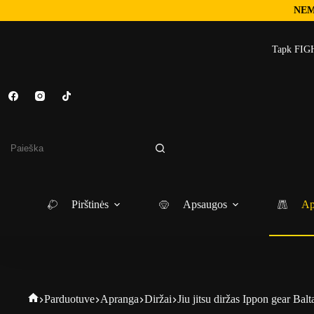
NEM
Skip
to
Tapk FIGH
content
No
results
Pirštinės
Apsaugos
Ap
Fightgear
Parduotuve
Apranga
Diržai
Jiu jitsu diržas Ippon gear Balt