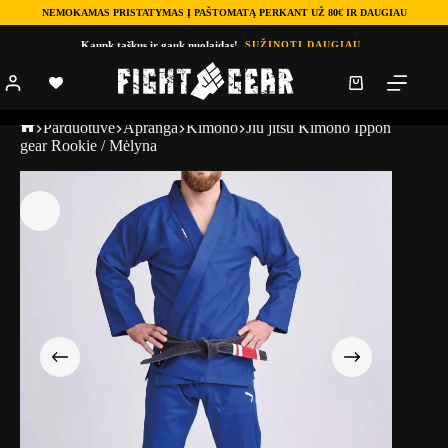
NEMOKAMAS PRISTATYMAS Į PAŠTOMATĄ PERKANT UŽ 80€ IR DAUGIAU
Kaupk taškus ir gauk nuolaidas!
SUŽINOTI DAUGIAU
Parduotuve
Apranga
Kimono
Jiu jitsu Kimono Ippon
gear Rookie / Mėlyna