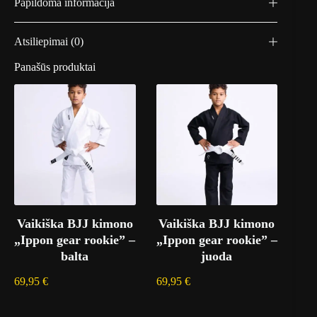
Papildoma informacija
Atsiliepimai (0)
Panašūs produktai
Vaikiška BJJ kimono
Vaikiška BJJ kimono
„Ippon gear rookie” –
„Ippon gear rookie” –
balta
juoda
69,95
€
69,95
€