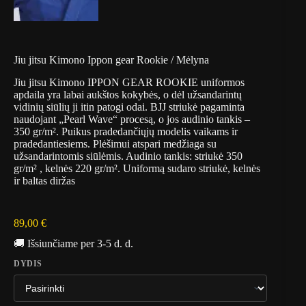
Jiu jitsu Kimono Ippon gear Rookie / Mėlyna
Jiu jitsu Kimono IPPON GEAR ROOKIE uniformos
apdaila yra labai aukštos kokybės, o dėl užsandarintų
vidinių siūlių ji itin patogi odai. BJJ striukė pagaminta
naudojant „Pearl Wave“ procesą, o jos audinio tankis –
350 gr/m². Puikus pradedančiųjų modelis vaikams ir
pradedantiesiems. Plėšimui atspari medžiaga su
užsandarintomis siūlėmis. Audinio tankis: striukė 350
gr/m² , kelnės 220 gr/m². Uniformą sudaro striukė, kelnės
ir baltas diržas
89,00
€
🚚 Išsiunčiame per 3-5 d. d.
DYDIS