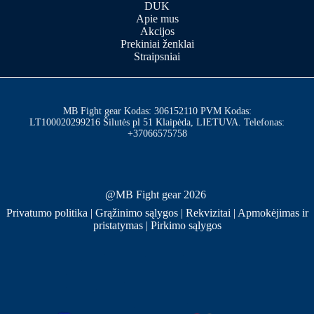
DUK
Apie mus
Akcijos
Prekiniai ženklai
Straipsniai
MB Fight gear Kodas: 306152110 PVM Kodas:
LT100020299216 Šilutės pl 51 Klaipėda, LIETUVA. Telefonas:
+37066575758
@MB Fight gear 2026
Privatumo politika
|
Grąžinimo sąlygos
|
Rekvizitai
|
Apmokėjimas ir
pristatymas
|
Pirkimo sąlygos