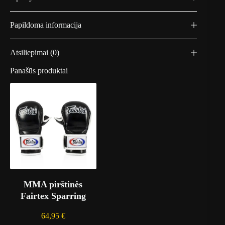
a
u
d
Papildoma informacija
o
n
a
Atsiliepimai (0)
Panašūs produktai
MMA pirštinės
Fairtex Sparring
64,95
€