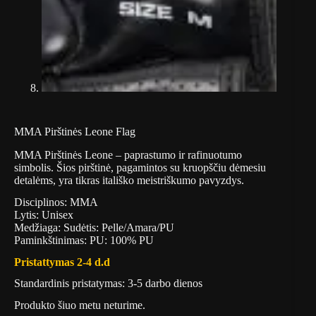
MMA Pirštinės Leone Flag
MMA Pirštinės Leone – paprastumo ir rafinuotumo
simbolis. Šios pirštinė, pagamintos su kruopščiu dėmesiu
detalėms, yra tikras itališko meistriškumo pavyzdys.
Disciplinos: MMA
Lytis: Unisex
Medžiaga: Sudėtis: Pelle/Amara/PU
Paminkštinimas: PU: 100% PU
Pristattymas 2-4 d.d
Standardinis pristatymas: 3-5 darbo dienos
Produkto šiuo metu neturime.