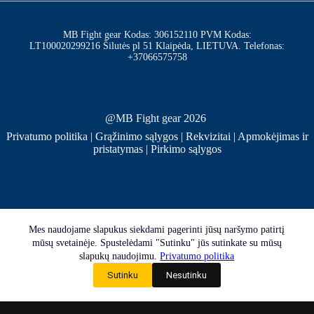
MB Fight gear Kodas: 306152110 PVM Kodas:
LT100020299216 Šilutės pl 51 Klaipėda, LIETUVA. Telefonas:
+37066575758
@MB Fight gear 2026
Privatumo politika
|
Grąžinimo sąlygos
|
Rekvizitai
|
Apmokėjimas ir
pristatymas
|
Pirkimo sąlygos
Mes naudojame slapukus siekdami pagerinti jūsų naršymo patirtį
mūsų svetainėje. Spustelėdami "Sutinku" jūs sutinkate su mūsų
slapukų naudojimu.
Privatumo politika
Sutinku
Nesutinku