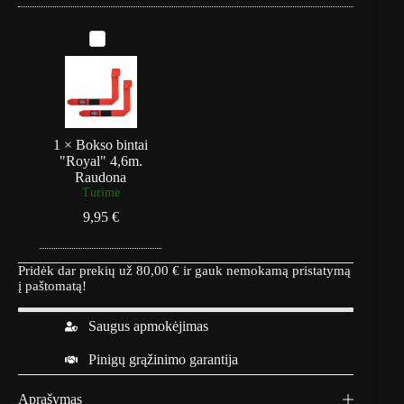
B
o
k
s
o
b
i
n
1
×
Bokso bintai
t
"Royal" 4,6m.
a
Raudona
i
Turime
"
9,95
€
R
o
y
a
Pridėk dar prekių už
80,00
€
ir gauk nemokamą pristatymą
l
į paštomatą!
"
4
Saugus apmokėjimas
,
6
m
Pinigų grąžinimo garantija
.
R
Aprašymas