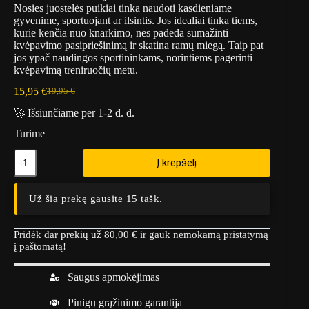
Nosies juostelės puikiai tinka naudoti kasdieniame
gyvenime, sportuojant ar ilsintis. Jos idealiai tinka tiems,
kurie kenčia nuo knarkimo, nes padeda sumažinti
kvėpavimo pasipriešinimą ir skatina ramų miegą. Taip pat
jos ypač naudingos sportininkams, norintiems pagerinti
kvėpavimą treniruočių metu.
15,95
€
19,95
€
Original
Current
price
price
🚀 Išsiunčiame per 1-2 d. d.
was:
is:
19,95 €.
15,95 €.
Turime
produkto
Į krepšelį
kiekis:
Nosies
juostelės
Už šia prekę gausite 15
tašk.
"Champs
Breath"
30vnt.
Pridėk dar prekių už
80,00
€
ir gauk nemokamą pristatymą
į paštomatą!
Saugus apmokėjimas
Pinigų grąžinimo garantija