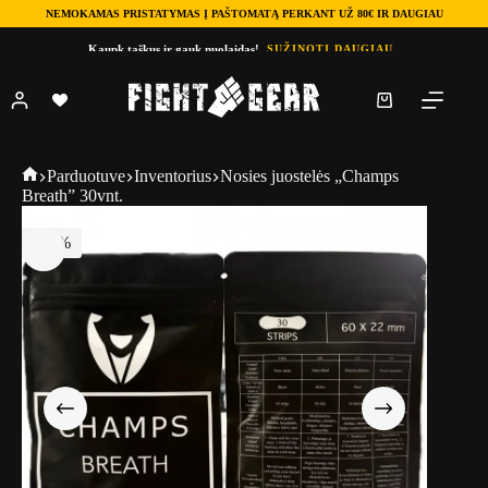
NEMOKAMAS PRISTATYMAS Į PAŠTOMATĄ PERKANT UŽ 80€ IR DAUGIAU
Skip
Kaupk taškus ir gauk nuolaidas!
SUŽINOTI DAUGIAU
to
content
Shopping
cart
Fightgear
Parduotuve
Inventorius
Nosies juostelės „Champs
Breath” 30vnt.
-20%