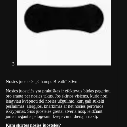
Nosies juostelės „Champs Breath” 30vnt.
Nosies juostelės yra praktiškas ir efektyvus būdas pagerinti
oro srautą per nosies takus. Jos skirtos visiems, kurie nori
lengviau kvėpuoti dėl nosies užgulimo, kurį gali sukelti
peršalimas, alergijos, knarkimas ar net nosies pertvaros
iškrypimas. Šios juostelės greitai atveria nosį, leidžiant
jums mėgautis patogesniu kvėpavimu dieną ir naktį.
Kam skirtos nosies juostelės?