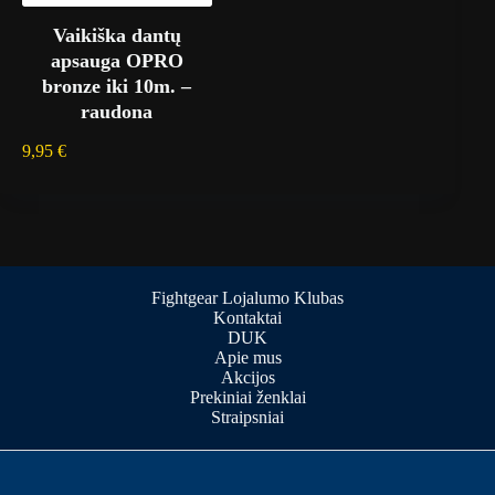
Vaikiška dantų
apsauga OPRO
bronze iki 10m. –
raudona
9,95
€
Fightgear Lojalumo Klubas
Kontaktai
DUK
Apie mus
Akcijos
Prekiniai ženklai
Straipsniai