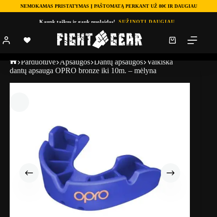
NEMOKAMAS PRISTATYMAS Į PAŠTOMATĄ PERKANT UŽ 80€ IR DAUGIAU
Kaupk taškus ir gauk nuolaidas!
SUŽINOTI DAUGIAU
Parduotuve
Apsaugos
Dantų apsaugos
Vaikiška
dantų apsauga OPRO bronze iki 10m. – mėlyna