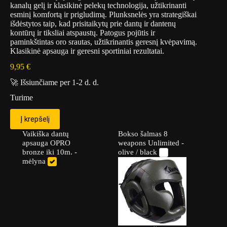
kanalų gelį ir klasikinė pelekų technologija, užtikrinanti
esminį komfortą ir prigludimą. Plunksnelės yra strategiškai
išdėstytos taip, kad prisitaikytų prie dantų ir dantenų
kontūrų ir tiksliai atspaustų. Patogus pojūtis ir
paminkštintas oro srautas, užtikrinantis geresnį kvėpavimą.
Klasikinė apsauga ir geresni sportiniai rezultatai.
9,95
€
🚀 Išsiunčiame per 1-2 d. d.
Turime
Į krepšelį
Vaikiška dantų
Bokso šalmas 8
apsauga OPRO
weapons Unlimited -
bronze iki 10m. -
olive / black
mėlyna