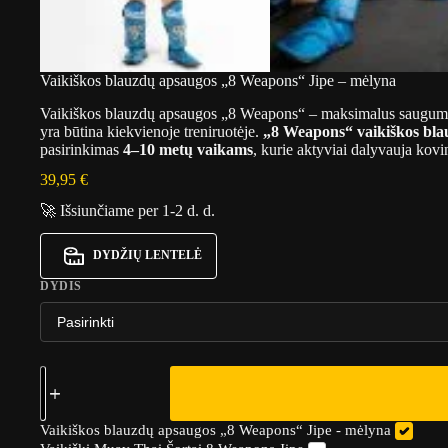
Vaikiškos blauzdų apsaugos „8 Weapons“ Jipe – mėlyna
Vaikiškos blauzdų apsaugos „8 Weapons“ – maksimalus saugumas
yra būtina kiekvienoje treniruotėje.
„8 Weapons“ vaikiškos bla
pasirinkimas
4–10 metų vaikams
, kurie aktyviai dalyvauja kov
39,95
€
🚀 Išsiunčiame per 1-2 d. d.
DYDŽIŲ LENTELĖ
DYDIS
Vaikiškos blauzdų apsaugos „8 Weapons“ Jipe - mėlyna