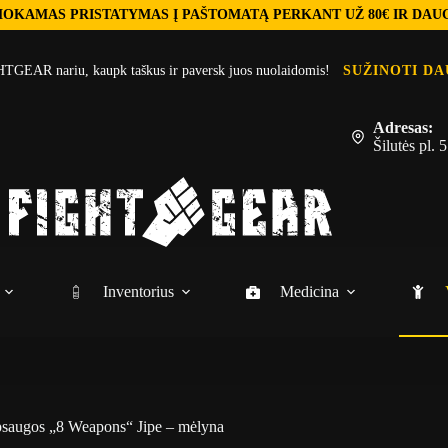
OKAMAS PRISTATYMAS Į PAŠTOMATĄ PERKANT UŽ 80€ IR DAU
TGEAR nariu, kaupk taškus ir paversk juos nuolaidomis!
SUŽINOTI DA
Adresas:
Šilutės pl.
Inventorius
Medicina
psaugos „8 Weapons“ Jipe – mėlyna