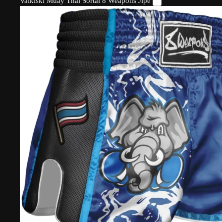
Vaikiški Muay Thai Šortai 8 Weapons Jipe