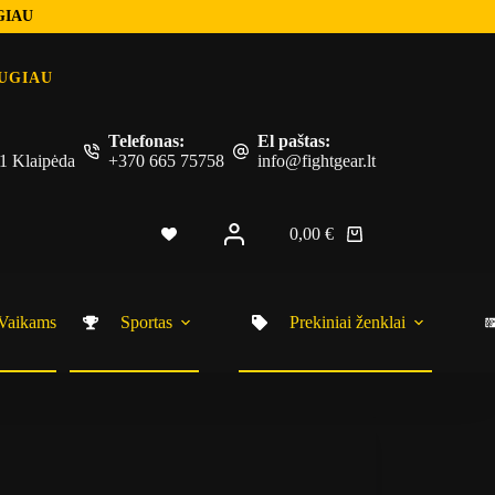
GIAU
UGIAU
Telefonas:
El paštas:
 51 Klaipėda
+370 665 75758
info@fightgear.lt
0,00
€
Vaikams
Sportas
Prekiniai ženklai