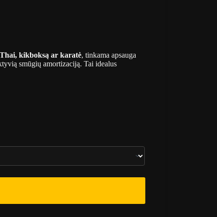
hai, kikboksą ar karatė
, tinkama apsauga
ktyvią smūgių amortizaciją. Tai idealus