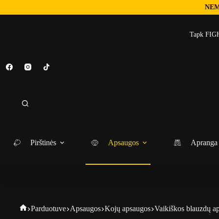
NEM
Tapk FIGH
Pirštinės
Apsaugos
Apranga
Parduotuve
Apsaugos
Kojų apsaugos
Vaikiškos blauzdų a