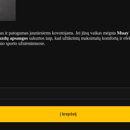
 ir patogumas jauniesiems kovotojams. Jei jūsų vaikas mėgsta
Muay T
uzdų apsaugos
sukurtos taip, kad užtikrintų maksimalų komfortą ir efe
inio sporto užsiėmimuose.
Į krepšelį