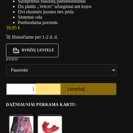
Sustiprintas blauzdų paminkštinimas
Du platūs „Velcro” užsegimai ant kojos
Dvi elastinės juostos ties pėda
Sintetinė oda
Parduodama poromis
39,95
€
🚀 Išsiunčiame per 1-2 d. d.
DYDŽIŲ LENTELĖ
DYDIS
produkto
Į krepšelį
kiekis:
Vaikiškos
kojų
DAŽNIAUSIAI PERKAMA KARTU:
apsaugos
8
Weapons
V
V
Jenny
a
a
i
i
k
k