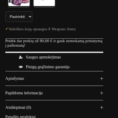
i
i
š
š
k
k
i
a
M
d
u
a
Vaikiškos kojų apsaugos 8 Weapons Jenny
a
n
y
t
T
ų
Pridėk dar prekių už
80,00
€
ir gauk nemokamą pristatymą
h
a
į paštomatą!
a
p
i
s
Š
a
Saugus apmokėjimas
o
u
r
g
Pinigų grąžinimo garantija
t
a
a
O
Aprašymas
i
P
8
R
W
O
e
b
Papildoma informacija
a
r
p
o
o
n
Atsiliepimai (0)
n
z
s
e
Panašūs produktai