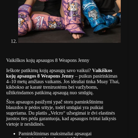
Vaikiškos kojų apsaugos 8 Weapons Jenny
Ieškote patikimų kojų apsaugų savo vaikui?
Vaikiškos
kojų apsaugos 8 Weapons Jenny
– puikus pasirinkimas
4–10 metų amžiaus vaikams.
Jos idealiai tinka Muay Thai,
kikbokso ar karatė treniruotėms bei varžyboms,
užtikrindamos patikimą apsaugą nuo smūgių.
Šios apsaugos pasižymi ypač storu paminkštinimu
blauzdos ir pėdos srityje, todėl smūgiai yra puikiai
sugeriama.
Du platūs „Velcro“ užsegimai ir dvi elastinės
juostos ties pėda garantuoja, kad apsaugos tvirtai laikysis
vietoje ir neslidinės.
Paminkštinimas maksimaliai apsaugai