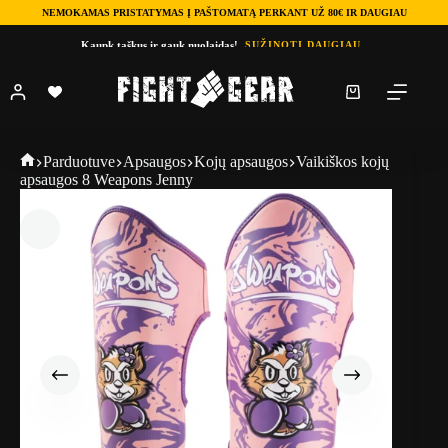
NEMOKAMAS PRISTATYMAS Į PAŠTOMATĄ PERKANT UŽ 80€ IR DAUGIAU
Skip
Kaupk taškus ir gauk nuolaidas!
SUŽINOTI DAUGIAU
to
content
Shopping
cart
Fightgear
Parduotuve
Apsaugos
Kojų apsaugos
Vaikiškos kojų
apsaugos 8 Weapons Jenny