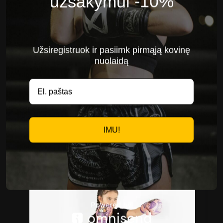
užsakymui -10%
Užsiregistruok ir pasiimk pirmąją kovinę
nuolaidą
IMU!