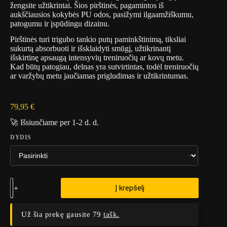
žengsite užtikrintai. Šios pirštinės, pagamintos iš
aukščiausios kokybės PU odos, pasižymi ilgaamžiškumu,
patogumu ir įspūdingu dizainu.
Pirštinės turi trigubo tankio putų paminkštinimą, tiksliai
sukurtą absorbuoti ir išsklaidyti smūgį, užtikrinantį
išskirtinę apsaugą intensyvių treniruočių ar kovų metu.
Kad būtų patogiau, delnas yra sutvirtintas, todėl treniruočių
ar varžybų metu jaučiamas prigludimas ir užtikrintumas.
79,95
€
🚀 Išsiunčiame per 1-2 d. d.
DYDIS
Į krepšelį
Už šia prekę gausite 79
tašk.