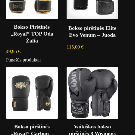
Bokso Pirštinės
Bokso pirštinės Elite
„Royal” TOP Oda
Evo Venum – Juoda
Žalia
115,00
€
49,95
€
Panašūs produktai
Bokso pirštinės
Vaikiškos bokso
„Royal” Carbon –
pirštinės 8 Weapons