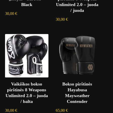
Black
Unlimited 2.0 – juoda
/ juoda
30,00
€
30,00
€
Vaikiškos bokso
Bokso pirštinės
pirštinės 8 Weapons
Hayabusa
Unlimited 2.0 – juoda
Mayweather
/ balta
Contender
30,00
€
65,00
€