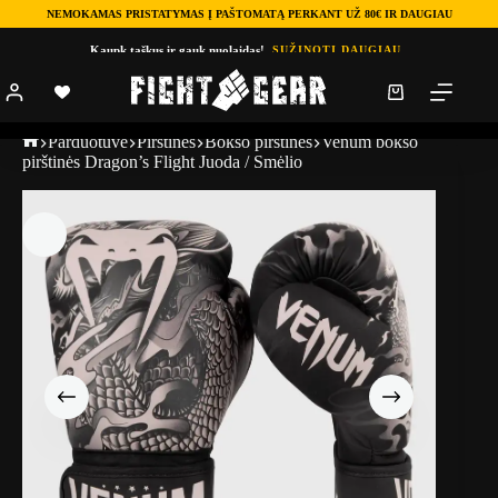
NEMOKAMAS PRISTATYMAS Į PAŠTOMATĄ PERKANT UŽ 80€ IR DAUGIAU
Kaupk taškus ir gauk nuolaidas!
SUŽINOTI DAUGIAU
Parduotuve
Pirštinės
Bokso pirštinės
Venum bokso
pirštinės Dragon’s Flight Juoda / Smėlio