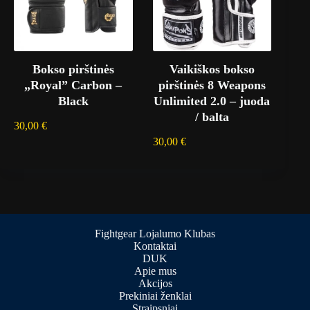
Bokso pirštinės
Vaikiškos bokso
„Royal” Carbon –
pirštinės 8 Weapons
Black
Unlimited 2.0 – juoda
/ balta
30,00
€
30,00
€
Fightgear Lojalumo Klubas
Kontaktai
DUK
Apie mus
Akcijos
Prekiniai ženklai
Straipsniai