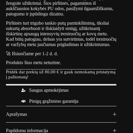
žengsite užtikrintai. Šios pirštinės, pagamintos iš
aukščiausios kokybės PU odos, pasižymi ilgaamžiškumu,
patogumu ir įspūdingu dizainu.
Pirštinės turi trigubo tankio putų paminkštinimą, tiksliai
sukurtą absorbuoti ir išsklaidyti smūgį, užtikrinantį
išskirtinę apsaugą intensyvių treniruočių ar kovų metu.
Kad būtų patogiau, delnas yra sutvirtintas, todėl treniruočių
ar varžybų metu jaučiamas prigludimas ir užtikrintumas.
🚀 Išsiunčiame per 1-2 d. d.
Produkto šiuo metu neturime.
Pridėk dar prekių už
80,00
€
ir gauk nemokamą pristatymą
į paštomatą!
Saugus apmokėjimas
Pinigų grąžinimo garantija
Aprašymas
Papildoma informacija