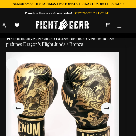
NEMOKAMAS PRISTATYMAS Į PAŠTOMATĄ PERKANT UŽ 80€ IR DAUGIAU
Kaupk taškus ir gauk nuolaidas!
SUŽINOTI DAUGIAU
Parduotuve
Pirštinės
Bokso pirštinės
Venum bokso
pirštinės Dragon’s Flight Juoda / Bronza