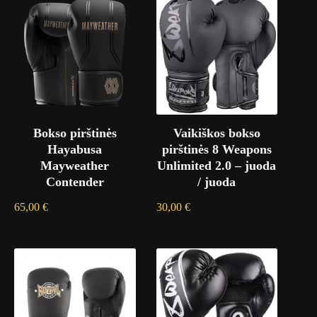
Bokso pirštinės
Vaikiškos bokso
Hayabusa
pirštinės 8 Weapons
Mayweather
Unlimited 2.0 – juoda
Contender
/ juoda
65,00
€
30,00
€