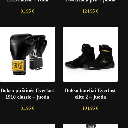
81,95
€
124,95
€
Bokso pirštinės Everlast
Bokso bateliai Everlast
1910 classic – juoda
elite 2 – juoda
81,95
€
104,95
€