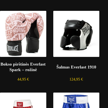
Bokso pirštinės Everlast
Šalmas Everlast 1910
Spark – rožinė
44,95
€
124,95
€