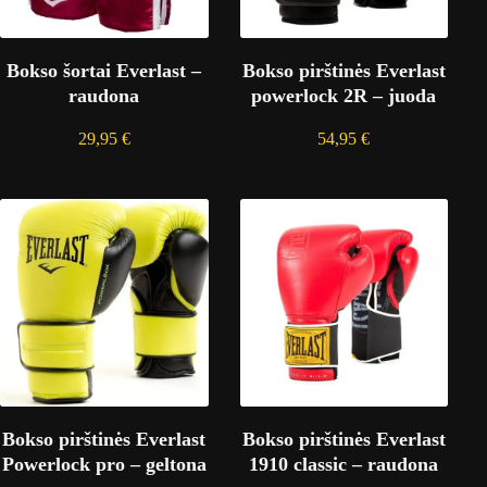
Bokso šortai Everlast –
Bokso pirštinės Everlast
raudona
powerlock 2R – juoda
29,95
€
54,95
€
Bokso pirštinės Everlast
Bokso pirštinės Everlast
Powerlock pro – geltona
1910 classic – raudona