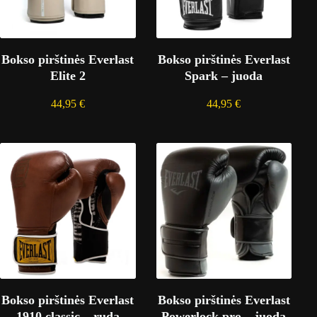
Bokso pirštinės Everlast
Bokso pirštinės Everlast
Elite 2
Spark – juoda
44,95
€
44,95
€
Bokso pirštinės Everlast
Bokso pirštinės Everlast
1910 classic – ruda
Powerlock pro – juoda