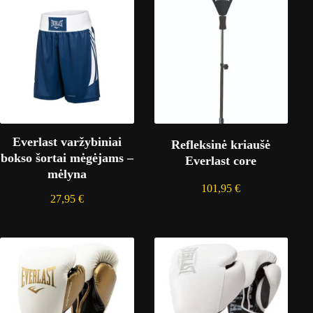
Everlast varžybiniai
Refleksinė kriaušė
bokso šortai mėgėjams –
Everlast core
mėlyna
101,95
€
27,95
€