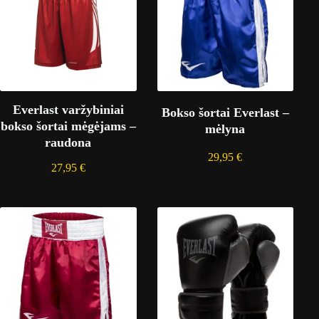
Everlast varžybiniai
Bokso šortai Everlast –
bokso šortai mėgėjams –
mėlyna
raudona
29,95
€
27,95
€