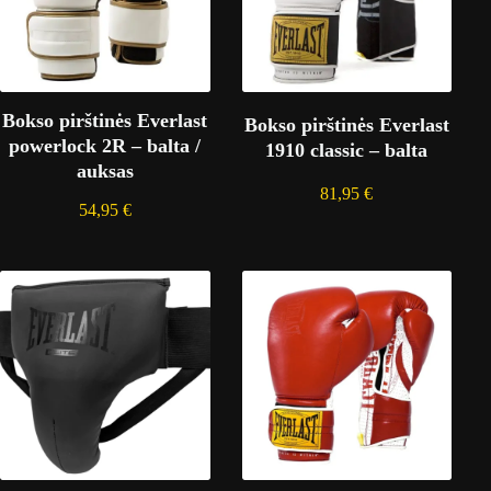
Bokso pirštinės Everlast
Bokso pirštinės Everlast
powerlock 2R – balta /
1910 classic – balta
auksas
81,95
€
54,95
€