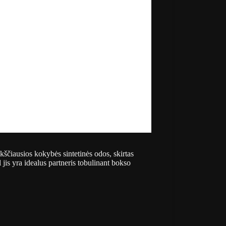
čiausios kokybės sintetinės odos, skirtas
jis yra idealus partneris tobulinant bokso