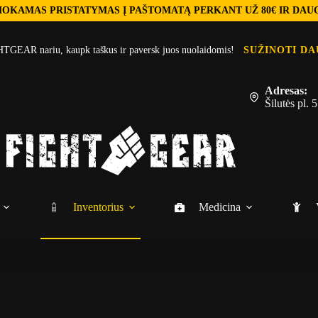
OKAMAS PRISTATYMAS Į PAŠTOMATĄ PERKANT UŽ 80€ IR DAU
TGEAR nariu, kaupk taškus ir paversk juos nuolaidomis!
SUŽINOTI DA
Adresas:
Šilutės pl.
Inventorius
Medicina