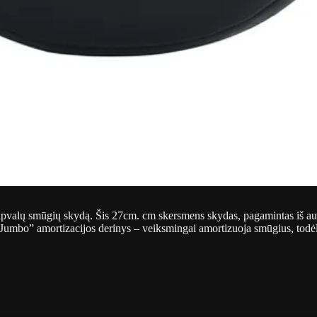
pvalų smūgių skydą. Šis 27cm. cm skersmens skydas, pagamintas iš aukš
„Jumbo” amortizacijos derinys – veiksmingai amortizuoja smūgius, todėl 