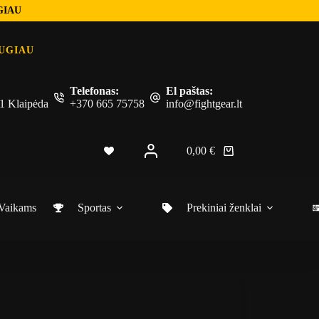
GIAU
UGIAU
Telefonas:
El paštas:
 51 Klaipėda
+370 665 75758
info@fightgear.lt
0,00
€
Vaikams
Sportas
Prekiniai ženklai