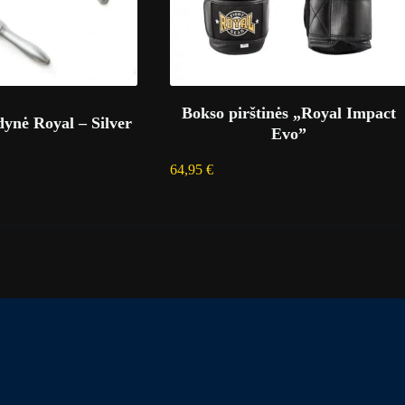
Bokso pirštinės „Royal Impact
dynė Royal – Silver
Evo”
64,95
€