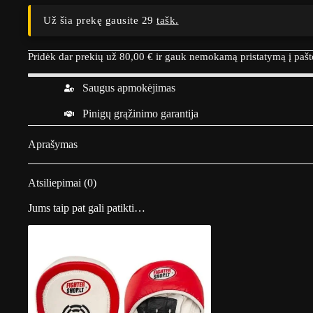
Už šia prekę gausite 29
tašk.
Pridėk dar prekių už
80,00
€
ir gauk nemokamą pristatymą į paš
Saugus apmokėjimas
Pinigų grąžinimo garantija
Aprašymas
Atsiliepimai (0)
Jums taip pat gali patikti…