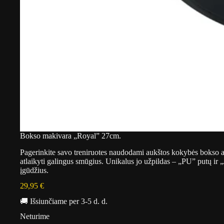
Bokso makivara „Royal” 27cm.
Pagerinkite savo treniruotes naudodami aukštos kokybės bokso a
atlaikyti galingus smūgius. Unikalus jo užpildas – „PU” putų ir 
įgūdžius.
29,95
€
🚚 Išsiunčiame per 3-5 d. d.
Neturime