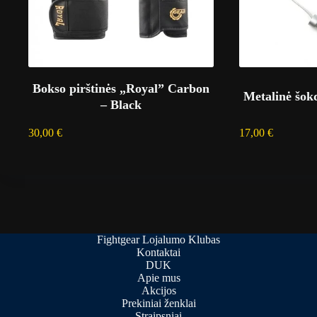
Bokso pirštinės „Royal” Carbon
Metalinė šok
– Black
30,00
€
17,00
€
Fightgear Lojalumo Klubas
Kontaktai
DUK
Apie mus
Akcijos
Prekiniai ženklai
Straipsniai