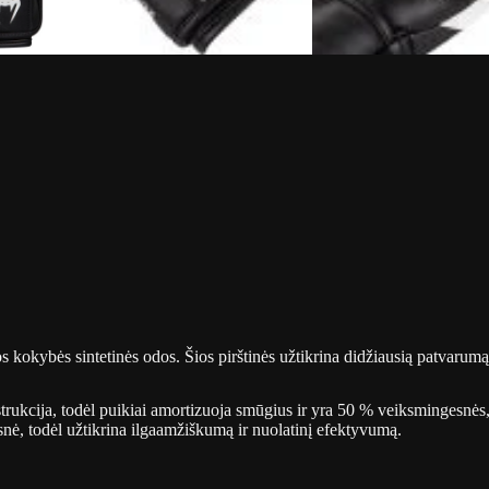
okybės sintetinės odos. Šios pirštinės užtikrina didžiausią patvarumą ir
rukcija, todėl puikiai amortizuoja smūgius ir yra 50 % veiksmingesnės,
ė, todėl užtikrina ilgaamžiškumą ir nuolatinį efektyvumą.