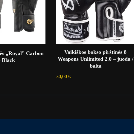
Vaikiškos bokso pirštinės 8
nės „Royal” Carbon
Weapons Unlimited 2.0 – juoda /
– Black
balta
30,00
€