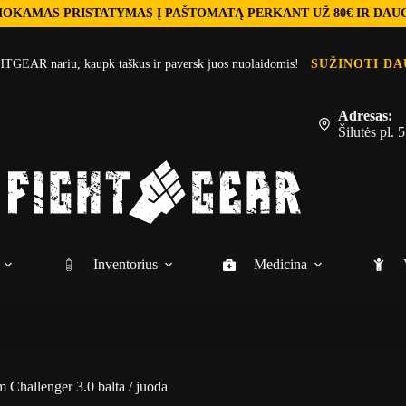
OKAMAS PRISTATYMAS Į PAŠTOMATĄ PERKANT UŽ 80€ IR DAU
TGEAR nariu, kaupk taškus ir paversk juos nuolaidomis!
SUŽINOTI DA
Adresas:
Šilutės pl.
Inventorius
Medicina
 Challenger 3.0 balta / juoda