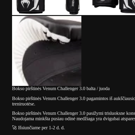
Bokso pirštinės Venum Challenger 3.0 balta / juoda
Bokso pirštinės Venum Challenger 3.0 pagamintos iš aukščiausios k
treniruotėse.
Bokso pirštinės Venum Challenger 3.0 pasižymi trisluoksne konst
Naudojama minkšta pusiau odinė medžiaga yra dvigubai atsparesn
🚀 Išsiunčiame per 1-2 d. d.