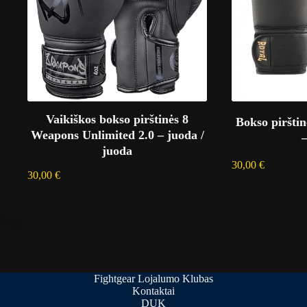
Vaikiškos bokso pirštinės 8
Bokso piršti
Weapons Unlimited 2.0 – juoda /
juoda
30,00
€
30,00
€
Fightgear Lojalumo Klubas
Kontaktai
DUK