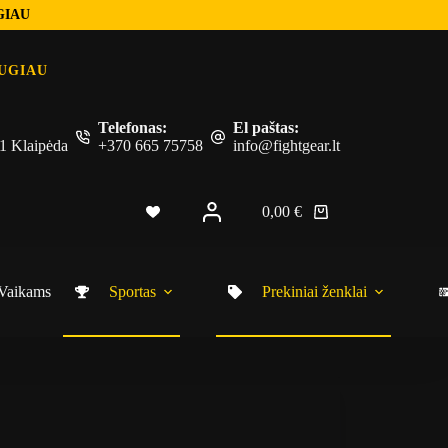
GIAU
UGIAU
Telefonas:
El paštas:
 51 Klaipėda
+370 665 75758
info@fightgear.lt
0,00
€
Vaikams
Sportas
Prekiniai ženklai