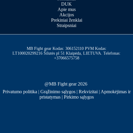
DUK
Apie mus
Akcijos
Prekiniai ženklai
Straipsniai
MB Fight gear Kodas: 306152110 PVM Kodas:
LT100020299216 Šilutės pl 51 Klaipėda, LIETUVA. Telefonas:
+37066575758
@MB Fight gear 2026
Privatumo politika
|
Grąžinimo sąlygos
|
Rekvizitai
|
Apmokėjimas ir
pristatymas
|
Pirkimo sąlygos