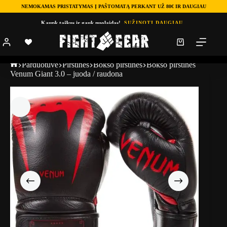
NEMOKAMAS PRISTATYMAS Į PAŠTOMATĄ PERKANT UŽ 80€ IR DAUGIAU
Kaupk taškus ir gauk nuolaidas!
SUŽINOTI DAUGIAU
Parduotuve
Pirštinės
Bokso pirštinės
Bokso pirštinės
Venum Giant 3.0 – juoda / raudona