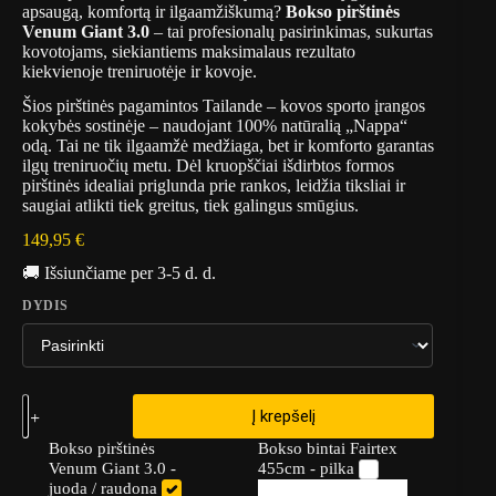
apsaugą, komfortą ir ilgaamžiškumą?
Bokso pirštinės
Venum Giant 3.0
– tai profesionalų pasirinkimas, sukurtas
kovotojams, siekiantiems maksimalaus rezultato
kiekvienoje treniruotėje ir kovoje.
Šios pirštinės pagamintos Tailande – kovos sporto įrangos
kokybės sostinėje – naudojant 100% natūralią „Nappa“
odą. Tai ne tik ilgaamžė medžiaga, bet ir komforto garantas
ilgų treniruočių metu. Dėl kruopščiai išdirbtos formos
pirštinės idealiai priglunda prie rankos, leidžia tiksliai ir
saugiai atlikti tiek greitus, tiek galingus smūgius.
149,95
€
🚚 Išsiunčiame per 3-5 d. d.
DYDIS
Į krepšelį
Bokso pirštinės
Bokso bintai Fairtex
Venum Giant 3.0 -
455cm - pilka
juoda / raudona