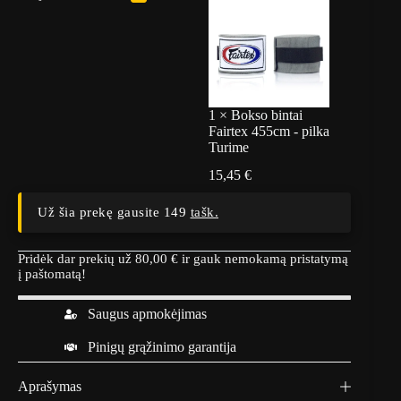
1
×
Bokso bintai
Fairtex 455cm - pilka
Turime
15,45
€
Už šia prekę gausite 149
tašk.
Pridėk dar prekių už
80,00
€
ir gauk nemokamą pristatymą
į paštomatą!
Saugus apmokėjimas
Pinigų grąžinimo garantija
Aprašymas