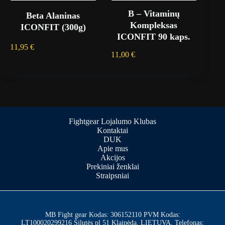
B – Vitaminų
Beta Alaninas
Kompleksas
ICONFIT (300g)
ICONFIT 90 kaps.
11,95
€
11,00
€
Fightgear Lojalumo Klubas
Kontaktai
DUK
Apie mus
Akcijos
Prekiniai ženklai
Straipsniai
MB Fight gear Kodas: 306152110 PVM Kodas:
LT100020299216 Šilutės pl 51 Klaipėda, LIETUVA. Telefonas: