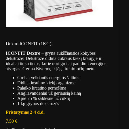
Dextro ICONFIT (1KG)
ICONFIT Dextro
– gryna aukščiausios kokybės
dekstrozė! Dekstrozė didina cukraus kiekį kraujyje ir
idealiai tinka tiems, kurie nori greitai padidinti energijos
atsargas. Gerina ištvermę ir jėgą treniruočių metu.
Greitai veikiantis energijos šaltinis
Didina insulino kiekį organizme
Palaiko kreatino pernešimą
Angliavandeniai už geriausią kainą
Apie 75 % saldesnė už cukrų
1 kg grynos dekstrozės
Pristatymas 2-4 d.d.
7,50
€