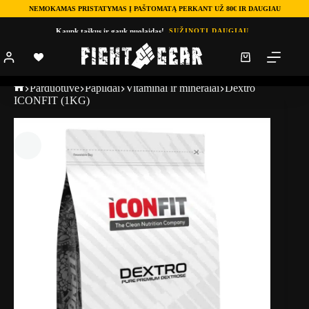
NEMOKAMAS PRISTATYMAS Į PAŠTOMATĄ PERKANT UŽ 80€ IR DAUGIAU
Kaupk taškus ir gauk nuolaidas!
SUŽINOTI DAUGIAU
Parduotuve
Papildai
Vitaminai ir mineralai
Dextro
ICONFIT (1KG)