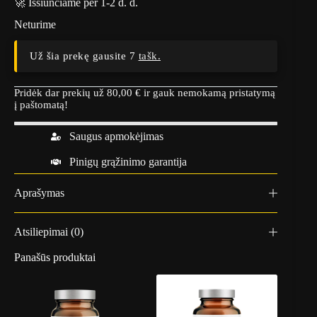
🚀 Išsiunčiame per 1-2 d. d.
Neturime
Už šia prekę gausite 7
tašk.
Pridėk dar prekių už
80,00
€
ir gauk nemokamą pristatymą
į paštomatą!
Saugus apmokėjimas
Pinigų grąžinimo garantija
Aprašymas
Atsiliepimai (0)
Panašūs produktai