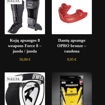
NAUJA
Kojų apsaugos 8
Dantų apsaugo
weapons Force 8 –
OPRO bronze –
juoda / juoda
raudona
50,00
€
9,95
€
NAUJA