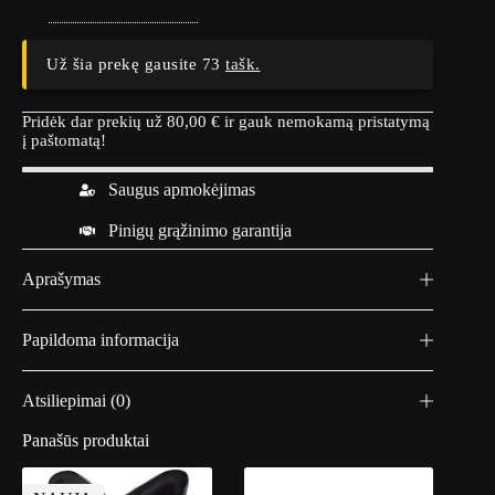
a
f
e
J
Už šia prekę gausite 73
tašk.
a
w
z
Pridėk dar prekių už
80,00
€
ir gauk nemokamą pristatymą
D
į paštomatą!
e
a
Saugus apmokėjimas
d
p
Pinigų grąžinimo garantija
o
o
l
Aprašymas
M
a
r
Papildoma informacija
v
e
l
Atsiliepimai (0)
A
d
u
Panašūs produktai
l
t