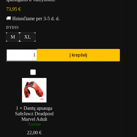
73,95
€
🚚 Išsiunčiame per 3-5 d. d.
DYDIS
M
XL
produkto
Į krepšelį
kiekis:
Kojų
apsaugos
D
King
a
Revoliution
n
-
t
juoda
ų
a
p
s
1
×
Dantų apsauga
a
SafeJawz Deadpool
u
Marvel Adult
g
Turime
a
22,00
€
S