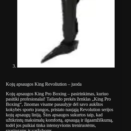
Kojų apsaugos King Revoliution – juoda
Kojų apsaugos King Pro Boxing – pasirinkimas, kuriuo
pasitiki profesionalai! Tailando prekės ženklas „King Pro
Boxing“, žinomas visame pasaulyje dėl savo aukštos
kokybės sporto įrangos, pristato naująją Revolution serijos
kojų apsaugų liniją. Šios apsaugos sukurtos taip, kad
užtikrintų maksimalų komfortą, apsaugą ir ilgaamžiškumą,
todėl jos puikiai tinka intensyvioms treniruotėms,
sparingams ir varžyboms.