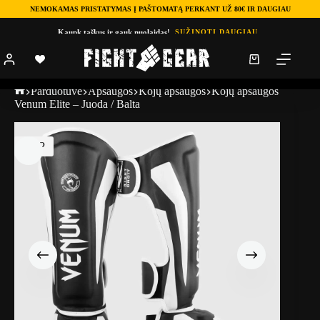
NEMOKAMAS PRISTATYMAS Į PAŠTOMATĄ PERKANT UŽ 80€ IR DAUGIAU
Kaupk taškus ir gauk nuolaidas!
SUŽINOTI DAUGIAU
Parduotuve
Apsaugos
Kojų apsaugos
Kojų apsaugos
Venum Elite – Juoda / Balta
TOP