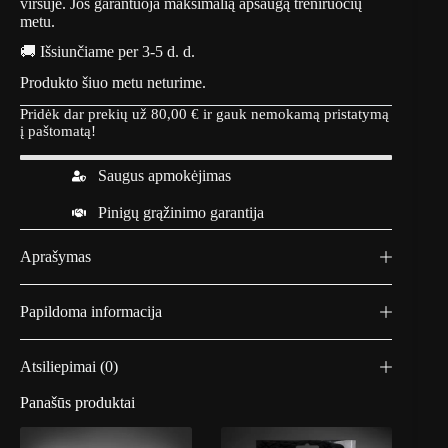
viršuje. Jos garantuoja maksimalią apsaugą treniruočių
metu.
🚚 Išsiunčiame per 3-5 d. d.
Produkto šiuo metu neturime.
Pridėk dar prekių už
80,00
€
ir gauk nemokamą pristatymą
į paštomatą!
Saugus apmokėjimas
Pinigų grąžinimo garantija
Aprašymas
Papildoma informacija
Atsiliepimai (0)
Panašūs produktai