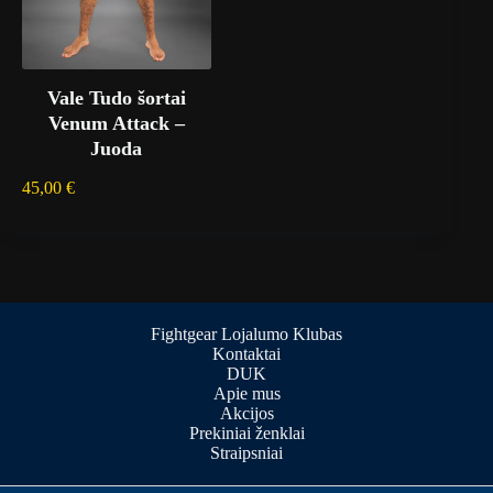
Vale Tudo šortai
Venum Attack –
Juoda
45,00
€
Fightgear Lojalumo Klubas
Kontaktai
DUK
Apie mus
Akcijos
Prekiniai ženklai
Straipsniai