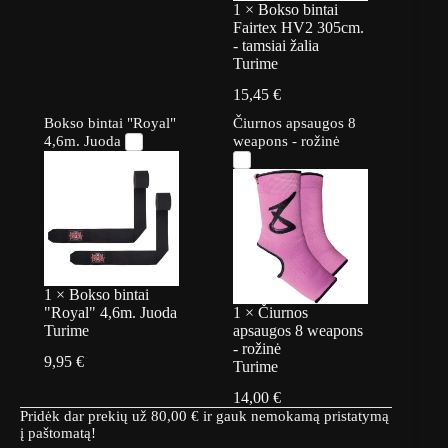
1
×
Bokso bintai
Fairtex HV2 305cm.
- tamsiai žalia
Turime
15,45
€
Bokso bintai "Royal"
Čiurnos apsaugos 8
4,6m. Juoda
weapons - rožinė
1
×
Bokso bintai
"Royal" 4,6m. Juoda
1
×
Čiurnos
Turime
apsaugos 8 weapons
- rožinė
9,95
€
Turime
14,00
€
Pridėk dar prekių už
80,00
€
ir gauk nemokamą pristatymą
į paštomatą!