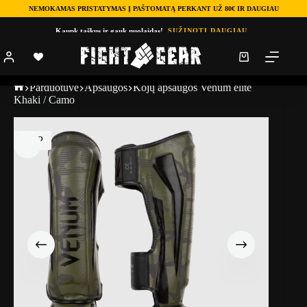
NEMOKAMAS PRISTATYMAS Į PAŠTOMATĄ PERKANT UŽ 80€ IR DAUGIAU
Kaupk taškus ir gauk nuolaidas!
SUŽINOTI DAUGIAU
Parduotuve
Apsaugos
Kojų apsaugos Venum elite
Khaki / Camo
TOP