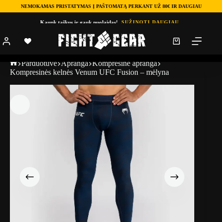
NEMOKAMAS PRISTATYMAS Į PAŠTOMATĄ PERKANT UŽ 80€ IR DAUGIAU
Kaupk taškus ir gauk nuolaidas!
SUŽINOTI DAUGIAU
Parduotuve
Apranga
Kompresinė apranga
Kompresinės kelnės Venum UFC Fusion – mėlyna