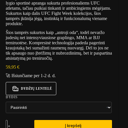
lygio sportinė apranga sukurta profesionaliems UFC
atletams, tačiau puikiai tinkanti ir ambicingiems mėgėjams.
Sukurtos kaip dalis UFC Fight Week kolekcijos, šios
tamprės įkūnija jėgą, instinktą ir funkcionalumą viename
produkte.
Šios tamprės sukurtos kaip „antroji oda“, todėl nevaržo
judesių net intensyviausiose graplingo, MMA ar BJJ
treniruotėse. Kompresinė technologija padeda pagerinti
kraujotaką bei sumažinti raumenų nuovargį. Dėl to jos ne
tik apsaugo nuo įbrėžimų ir nubrozdinimų, bet ir paspartina
atsistatymą po treniruočių.
59,95
€
🚀 Išsiunčiame per 1-2 d. d.
DYDŽIŲ LENTELĖ
DYDIS
Į krepšelį