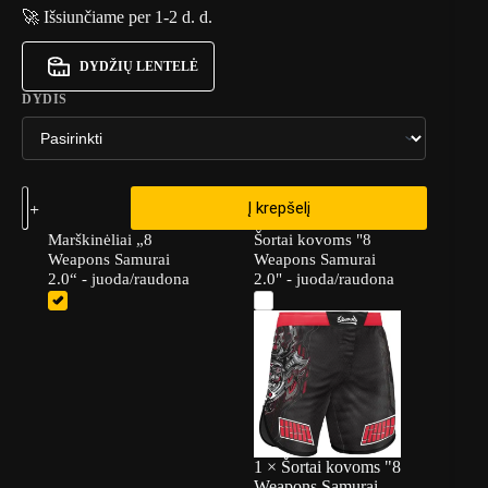
🚀 Išsiunčiame per 1-2 d. d.
DYDŽIŲ LENTELĖ
DYDIS
Į krepšelį
Marškinėliai „8
Šortai kovoms "8
Weapons Samurai
Weapons Samurai
2.0“ - juoda/raudona
2.0" - juoda/raudona
1
×
Šortai kovoms "8
Weapons Samurai