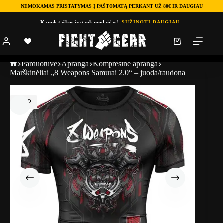
NEMOKAMAS PRISTATYMAS Į PAŠTOMATĄ PERKANT UŽ 80€ IR DAUGIAU
Kaupk taškus ir gauk nuolaidas!
SUŽINOTI DAUGIAU
Parduotuve
Apranga
Kompresinė apranga
Marškinėliai „8 Weapons Samurai 2.0“ – juoda/raudona
TOP