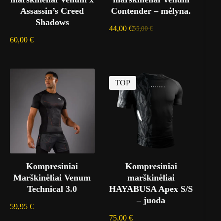
Assassin’s Creed
Contender – mėlyna.
Shadows
44,00
€
55,00
€
60,00
€
TOP
Kompresiniai
Kompresiniai
Marškinėliai Venum
marškinėliai
Technical 3.0
HAYABUSA Apex S/S
– juoda
59,95
€
75,00
€