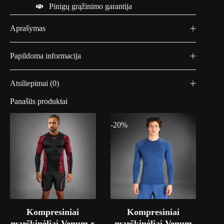
Pinigų grąžinimo garantija
Aprašymas
Papildoma informacija
Atsiliepimai (0)
Panašūs produktai
-20%
Kompresiniai
Kompresiniai
marškinėliai Venum x
marškinėliai Venum