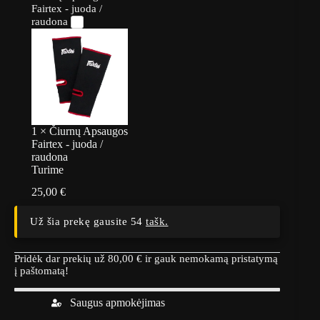
Fairtex - juoda /
raudona
1
×
Čiurnų Apsaugos
Fairtex - juoda /
raudona
Turime
25,00
€
Už šia prekę gausite 54
tašk.
Pridėk dar prekių už
80,00
€
ir gauk nemokamą pristatymą
į paštomatą!
Saugus apmokėjimas