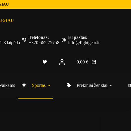
GIAU
UGIAU
Telefonas:
El paštas:
 51 Klaipėda
+370 665 75758
info@fightgear.lt
0,00
€
Vaikams
Sportas
Prekiniai ženklai