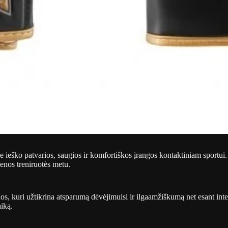
ie ieško patvarios, saugios ir komfortiškos įrangos kontaktiniam sportui
enos treniruotės metu.
s, kuri užtikrina atsparumą dėvėjimuisi ir ilgaamžiškumą net esant int
iką.