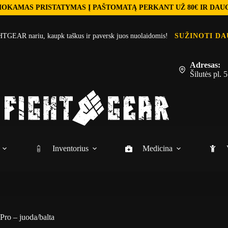
OKAMAS PRISTATYMAS Į PAŠTOMATĄ PERKANT UŽ 80€ IR DAU
TGEAR nariu, kaupk taškus ir paversk juos nuolaidomis!
SUŽINOTI DA
Adresas:
Šilutės pl.
Inventorius
Medicina
ro – juoda/balta