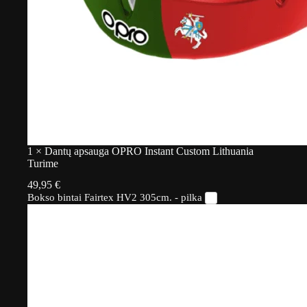
1
×
Dantų apsauga OPRO Instant Custom Lithuania
Turime
49,95
€
Bokso bintai Fairtex HV2 305cm. - pilka