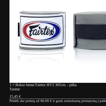
1
×
Bokso bintai Fairtex HV2 305cm. - pilka
Turime
15,45
€
Pridėk dar prekių už
80,00
€
ir gauk nemokamą pristatymą į paš