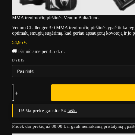
MMA treniruočių pirštinės Venum Balta/Juoda
Venum Challenger 3.0 MMA treniruočių pirštinės ypač tinka reguli
optimalų smūgių sugėrimą, kad geriau apsaugotų kovotoją ir jo p
54,95
€
🚚 Išsiunčiame per 3-5 d. d.
DYDIS
Už šia prekę gausite 54
tašk.
Pridėk dar prekių už
80,00
€
ir gauk nemokamą pristatymą į paš