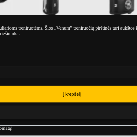
arioms treniruotėms. Šios „Venum” treniruočių pirštinės turi aukštos k
riešininką.
Į krepšelį
tomatą!