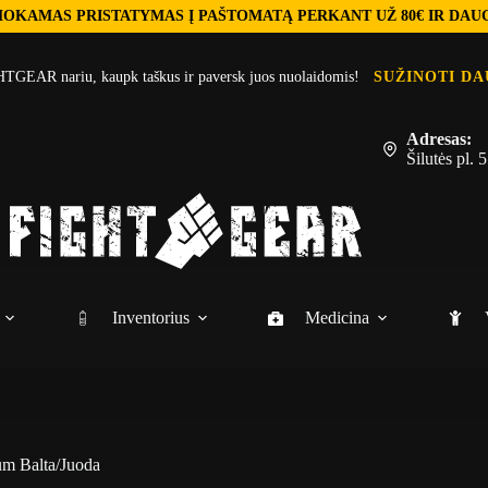
OKAMAS PRISTATYMAS Į PAŠTOMATĄ PERKANT UŽ 80€ IR DAU
TGEAR nariu, kaupk taškus ir paversk juos nuolaidomis!
SUŽINOTI DA
Adresas:
Šilutės pl.
Inventorius
Medicina
um Balta/Juoda