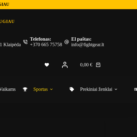
GIAU
UGIAU
Telefonas:
El paštas:
 51 Klaipėda
+370 665 75758
info@fightgear.lt
0,00
€
Vaikams
Sportas
Prekiniai ženklai