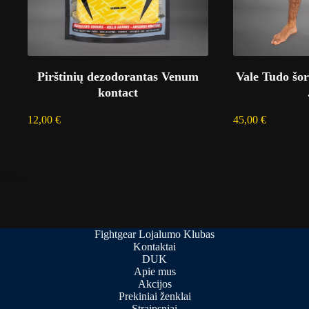
Pirštinių dezodorantas Venum
Vale Tudo šo
kontact
12,00
€
45,00
€
Fightgear Lojalumo Klubas
Kontaktai
DUK
Apie mus
Akcijos
Prekiniai ženklai
Straipsniai