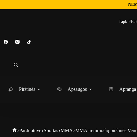
NEM
Tapk FIGH
Pirštinės
Apsaugos
Apranga
Parduotuve
Sportas
MMA
MMA treniruočių pirštinės Ven