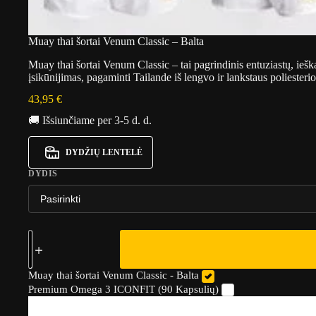
Muay thai šortai Venum Classic – Balta
Muay thai šortai Venum Classic – tai pagrindinis entuziastų, iešk
įsikūnijimas, pagaminti Tailande iš lengvo ir lankstaus poliester
43,95
€
🚚 Išsiunčiame per 3-5 d. d.
DYDŽIŲ LENTELĖ
DYDIS
Muay thai šortai Venum Classic - Balta
Premium Omega 3 ICONFIT (90 Kapsulių)