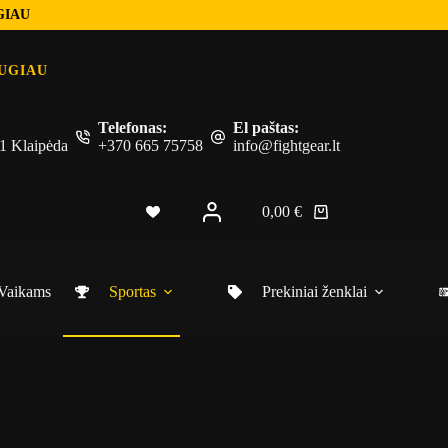
GIAU
UGIAU
Telefonas:
El paštas:
 51 Klaipėda
+370 665 75758
info@fightgear.lt
0,00
€
Vaikams
Sportas
Prekiniai ženklai