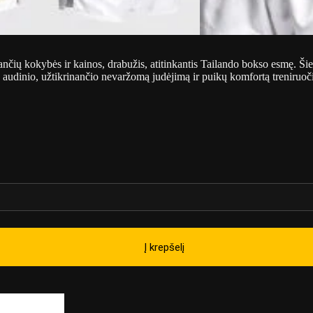
ančių kokybės ir kainos, drabužis, atitinkantis Tailando bokso esmę. Šie 
io audinio, užtikrinančio nevaržomą judėjimą ir puikų komfortą treniruo
Į krepšelį