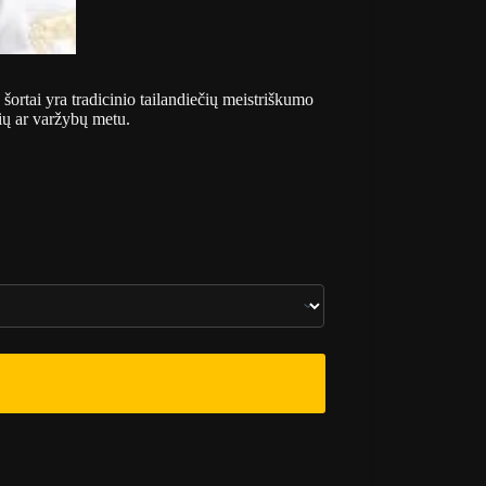
šortai yra tradicinio tailandiečių meistriškumo
čių ar varžybų metu.