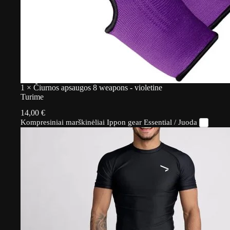
1
×
Čiurnos apsaugos 8 weapons - violetine
Turime
14,00
€
Kompresiniai marškinėliai Ippon gear Essential / Juoda