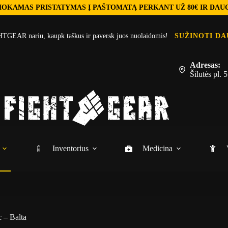
OKAMAS PRISTATYMAS Į PAŠTOMATĄ PERKANT UŽ 80€ IR DAU
TGEAR nariu, kaupk taškus ir paversk juos nuolaidomis!
SUŽINOTI DA
Adresas:
Šilutės pl.
Inventorius
Medicina
 – Balta