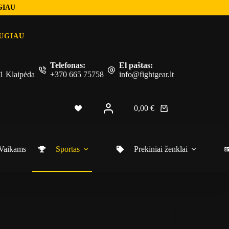
GIAU
UGIAU
Telefonas:
El paštas:
 51 Klaipėda
+370 665 75758
info@fightgear.lt
0,00
€
Vaikams
Sportas
Prekiniai ženklai