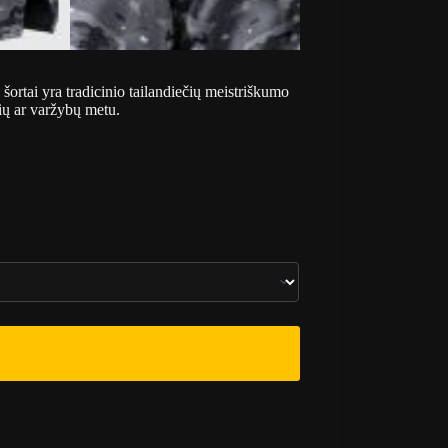
šortai yra tradicinio tailandiečių meistriškumo
čių ar varžybų metu.