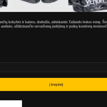
ančių kokybės ir kainos, drabužis, atitinkantis Tailando bokso esmę. Šie 
io audinio, užtikrinančio nevaržomą judėjimą ir puikų komfortą treniruo
Į krepšelį