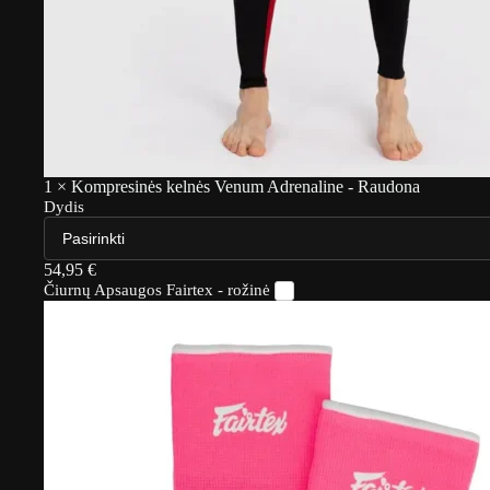
1
×
Kompresinės kelnės Venum Adrenaline - Raudona
Dydis
54,95
€
Čiurnų Apsaugos Fairtex - rožinė