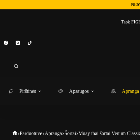
NEM
Tapk FIGH
Pirštinės
Apsaugos
Apranga
Parduotuve
Apranga
Šortai
Muay thai šortai Venum Class