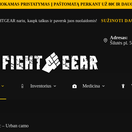
OKAMAS PRISTATYMAS Į PAŠTOMATĄ PERKANT UŽ 80€ IR DAU
TGEAR nariu, kaupk taškus ir paversk juos nuolaidomis!
SUŽINOTI DA
Adresas:
Šilutės pl.
Inventorius
Medicina
ic – Urban camo