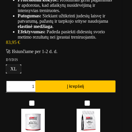
ir apdorotas, kad atlaikytų nusidėvėjimą ir
intensyvias treniruotes.
Patogumas:
Siekiant užtikrinti judesių laisvę ir
patvarumą, pažastų ir tarpkojo srityse naudojama
elastinė medžiaga
.
Efektyvumas:
Padeda pasiekti didesnių svorio
metimo rezultatų nei įprastai treniruojantis.
83,95
€
🚀 Išsiunčiame per 1-2 d. d.
DYDIS
XL
produkto
Į krepšelį
kiekis:
Sauna
kostiumas
I
I
Fairtex
C
C
VS3
O
O
Vynil
N
N
F
F
I
I