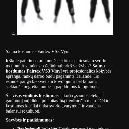
Sauna kostiumas Fairtex VS3 Vynil
Ieškote patikimos priemonės, skirtos spartesniam svorio
metimui ir vandens pašalinimui prieš varžybas?
Sauna
kostiumas Fairtex VS3 Vinyl
yra profesionalios kokybės
apranga, rankų darbo būdu pagaminta Tailande. Tai
esminė įranga kiekvienam kovotojui ir bet kuriam,
siekiančiam greitai numesti papildomus kilogramus.
Šis
visas vinilinis kostiumas
sukuria „saunos efektą”,
garantuojantį didelį prakaitavimą treniruočių metu. Dėl to
kostiumas idealiai tinka svorio „varymui” ir vandens
balansui reguliuoti.
Savybės ir patikimumas:
Profesionali kokybė:
Kostiumas gerai pagamintas