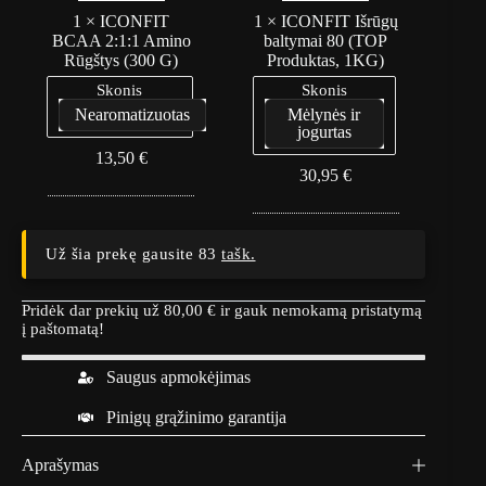
T
T
B
I
1
×
ICONFIT
1
×
ICONFIT Išrūgų
C
š
BCAA 2:1:1 Amino
baltymai 80 (TOP
A
r
Rūgštys (300 G)
Produktas, 1KG)
A
ū
Skonis
Skonis
2
g
:
ų
Nearomatizuotas
Mėlynės ir
1
b
jogurtas
:
a
13,50
€
1
l
30,95
€
A
t
m
y
i
m
n
a
Už šia prekę gausite 83
tašk.
o
i
R
8
ū
0
Pridėk dar prekių už
80,00
€
ir gauk nemokamą pristatymą
g
(
į paštomatą!
š
T
t
O
y
P
Saugus apmokėjimas
s
P
(
r
Pinigų grąžinimo garantija
3
o
0
d
0
u
Aprašymas
G
k