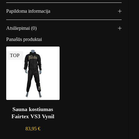
)
t
a
Papildoma informacija
s
,
1
Atsiliepimai (0)
K
G
Panašūs produktai
)
TOP
Sauna kostiumas
Fairtex VS3 Vynil
83,95
€