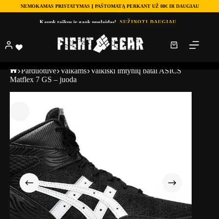
NEMOKAMAS PRISTATYMAS Į PAŠTOMATĄ PERKANT UŽ 80€ IR DAUGIAU
Kaupk taškus ir gauk nuolaidas!
SUŽINOTI DAUGIAU
Parduotuve
Vaikams
Vaikiški imtynių batai ASICS
Matflex 7 GS – juoda