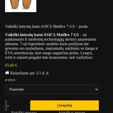
Vaikiški imtynių batai ASICS Matflex 7 GS – juoda
Vaikiški imtynių batai ASICS Matflex 7 GS
– tai
patikimumo ir modernių technologijų derinys jauniesiems
atletams. 7-oji legendinio modelio karta pasižymi dar
geresniu oro pralaidumu, maksimaliu sukibimu su danga ir
EVA amortizacija, kuri saugo augančias pėdas. Lengvi,
tvirti ir sukurti pergalei tiek treniruotėse, tiek varžybose.
65,00
€
🚚 Išsiunčiame per 3-5 d. d.
DYDIS
Į krepšelį
Vaikiški imtynių
Vaikiškas dziudo