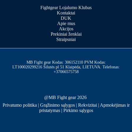
Fightgear Lojalumo Klubas
Kontaktai
DUK
Apie mus
Akcijos
Prekiniai ženklai
Straipsniai
MB Fight gear Kodas: 306152110 PVM Kodas:
LT100020299216 Šilutės pl 51 Klaipėda, LIETUVA. Telefonas:
+37066575758
@MB Fight gear 2026
Privatumo politika
|
Grąžinimo sąlygos
|
Rekvizitai
|
Apmokėjimas ir
pristatymas
|
Pirkimo sąlygos