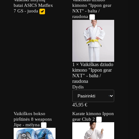
batai ASICS Matflex
kimono "Ippon gear
7 GS - juoda
NXT" - balta /
raudona
1
×
Vaikiškas dziudo
kimono "Ippon gear
NXT" - balta /
raudona
Dydis
45,95
€
Vaikiškos bokso
Karate kimono Ippon
pirštinės 8 weapons
gear Club 2
Jipe - mėlyna