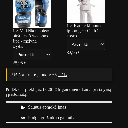
1
×
Karate kimono
1
×
Vaikiškos bokso
Ippon gear Club 2
pirštinės 8 weapons
Dydis
Jipe - mėlyna
Dydis
32,95
€
28,95
€
Už šia prekę gausite 65
tašk.
Pridėk dar prekių už
80,00
€
ir gauk nemokamą pristatymą
į paštomatą!
Saugus apmokėjimas
Pinigų grąžinimo garantija