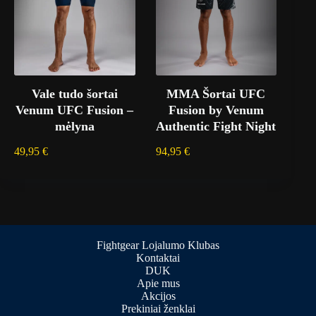
Vale tudo šortai
MMA Šortai UFC
Venum UFC Fusion –
Fusion by Venum
mėlyna
Authentic Fight Night
49,95
€
94,95
€
Fightgear Lojalumo Klubas
Kontaktai
DUK
Apie mus
Akcijos
Prekiniai ženklai