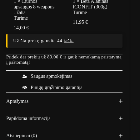
1
×
Čiurnos
1
×
Beta Alaninas
apsaugos 8 weapons
ICONFIT (300g)
- žalia
Turime
Turime
11,95
€
14,00
€
Už šia prekę gausite 44
tašk.
Pridėk dar prekių už
80,00
€
ir gauk nemokamą pristatymą
į paštomatą!
Saugus apmokėjimas
Pinigų grąžinimo garantija
Aprašymas
Papildoma informacija
Atsiliepimai (0)