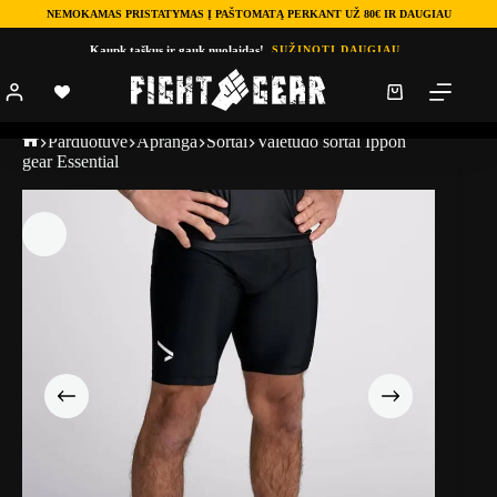
NEMOKAMAS PRISTATYMAS Į PAŠTOMATĄ PERKANT UŽ 80€ IR DAUGIAU
Kaupk taškus ir gauk nuolaidas!
SUŽINOTI DAUGIAU
Parduotuve
Apranga
Šortai
Valetudo šortai Ippon
gear Essential