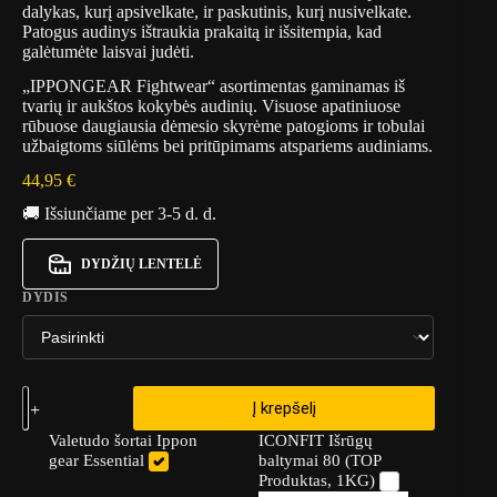
dalykas, kurį apsivelkate, ir paskutinis, kurį nusivelkate.
Patogus audinys ištraukia prakaitą ir išsitempia, kad
galėtumėte laisvai judėti.
„IPPONGEAR Fightwear“ asortimentas gaminamas iš
tvarių ir aukštos kokybės audinių. Visuose apatiniuose
rūbuose daugiausia dėmesio skyrėme patogioms ir tobulai
užbaigtoms siūlėms bei pritūpimams atspariems audiniams.
44,95
€
🚚 Išsiunčiame per 3-5 d. d.
DYDŽIŲ LENTELĖ
DYDIS
Į krepšelį
Valetudo šortai Ippon
ICONFIT Išrūgų
gear Essential
baltymai 80 (TOP
Produktas, 1KG)