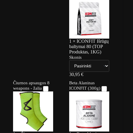
1
×
ICONFIT Išrūgų
baltymai 80 (TOP
Produktas, 1KG)
Skonis
30,95
€
Čiurnos apsaugos 8
Beta Alaninas
weapons - žalia
ICONFIT (300g)