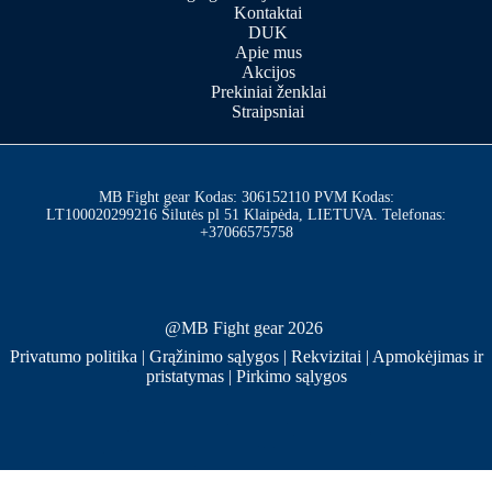
Kontaktai
DUK
Apie mus
Akcijos
Prekiniai ženklai
Straipsniai
MB Fight gear Kodas: 306152110 PVM Kodas:
LT100020299216 Šilutės pl 51 Klaipėda, LIETUVA. Telefonas:
+37066575758
@MB Fight gear 2026
Privatumo politika
|
Grąžinimo sąlygos
|
Rekvizitai
|
Apmokėjimas ir
pristatymas
|
Pirkimo sąlygos