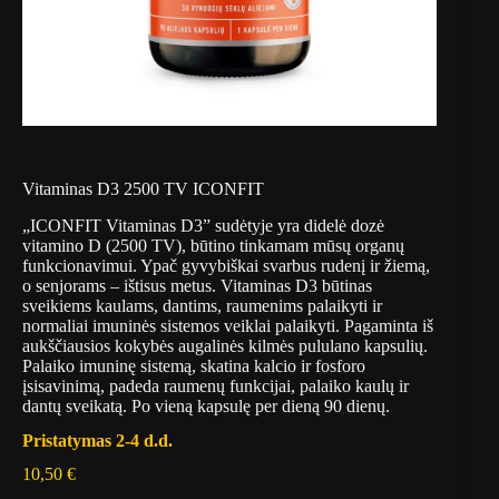
Vitaminas D3 2500 TV ICONFIT
„ICONFIT Vitaminas D3” sudėtyje yra didelė dozė
vitamino D (2500 TV), būtino tinkamam mūsų organų
funkcionavimui. Ypač gyvybiškai svarbus rudenį ir žiemą,
o senjorams – ištisus metus. Vitaminas D3 būtinas
sveikiems kaulams, dantims, raumenims palaikyti ir
normaliai imuninės sistemos veiklai palaikyti. Pagaminta iš
aukščiausios kokybės augalinės kilmės pululano kapsulių.
Palaiko imuninę sistemą, skatina kalcio ir fosforo
įsisavinimą, padeda raumenų funkcijai, palaiko kaulų ir
dantų sveikatą. Po vieną kapsulę per dieną 90 dienų.
Pristatymas 2-4 d.d.
10,50
€