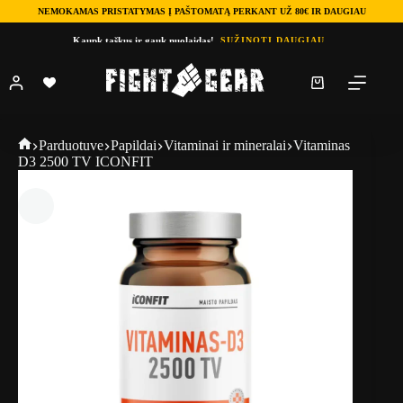
NEMOKAMAS PRISTATYMAS Į PAŠTOMATĄ PERKANT UŽ 80€ IR DAUGIAU
Skip
Kaupk taškus ir gauk nuolaidas!
SUŽINOTI DAUGIAU
to
content
Shopping
cart
Fightgear
Parduotuve
Papildai
Vitaminai ir mineralai
Vitaminas
D3 2500 TV ICONFIT