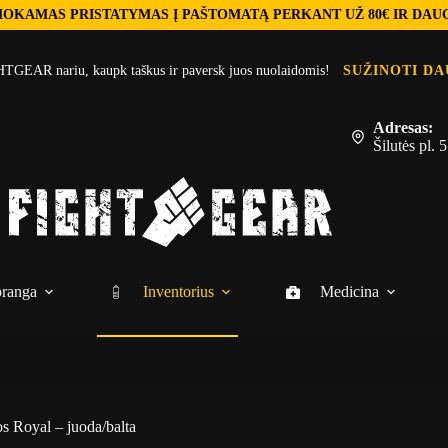
OKAMAS PRISTATYMAS Į PAŠTOMATĄ PERKANT UŽ 80€ IR DAU
TGEAR nariu, kaupk taškus ir paversk juos nuolaidomis!
SUŽINOTI DA
Adresas:
Šilutės pl.
ranga
Inventorius
Medicina
s Royal – juoda/balta