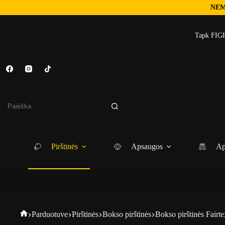
NEM
Skip
to
Tapk FIGH
content
No
results
Pirštinės
Apsaugos
Ap
Fightgear
Parduotuve
Pirštinės
Bokso pirštinės
Bokso pirštinės Fairte