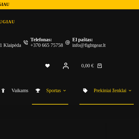
GIAU
UGIAU
Telefonas:
El paštas:
 51 Klaipėda
+370 665 75758
info@fightgear.lt
0,00
€
Shopping
cart
Vaikams
Sportas
Prekiniai ženklai