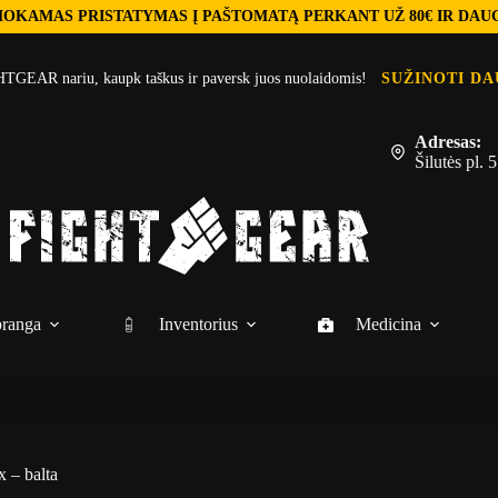
OKAMAS PRISTATYMAS Į PAŠTOMATĄ PERKANT UŽ 80€ IR DAU
TGEAR nariu, kaupk taškus ir paversk juos nuolaidomis!
SUŽINOTI DA
Adresas:
Šilutės pl.
ranga
Inventorius
Medicina
x – balta