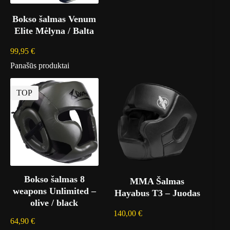
Bokso šalmas Venum
Elite Mėlyna / Balta
99,95
€
Panašūs produktai
TOP
Bokso šalmas 8
MMA Šalmas
weapons Unlimited –
Hayabus T3 – Juodas
olive / black
140,00
€
64,90
€