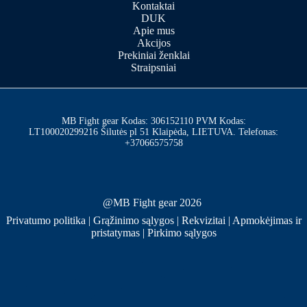
Kontaktai
DUK
Apie mus
Akcijos
Prekiniai ženklai
Straipsniai
MB Fight gear Kodas: 306152110 PVM Kodas:
LT100020299216 Šilutės pl 51 Klaipėda, LIETUVA. Telefonas:
+37066575758
@MB Fight gear 2026
Privatumo politika
|
Grąžinimo sąlygos
|
Rekvizitai
|
Apmokėjimas ir
pristatymas
|
Pirkimo sąlygos