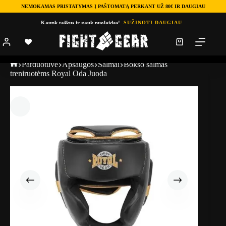
NEMOKAMAS PRISTATYMAS Į PAŠTOMATĄ PERKANT UŽ 80€ IR DAUGIAU
Kaupk taškus ir gauk nuolaidas!
SUŽINOTI DAUGIAU
Parduotuve
Apsaugos
Šalmai
Bokso šalmas
treniruotėms Royal Oda Juoda