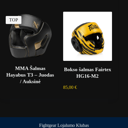
TOP
MMA Šalmas
Bokso šalmas Fairtex
Hayabus T3 – Juodas
HG16-M2
/ Auksinė
85,00
€
Fightgear Lojalumo Klubas