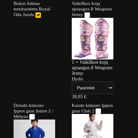
Bokso šalmas
Vaikiškos kojų
treniruotėms Royal
apsaugos 8 Weapons
Oda Juoda
Jenny
1
×
Vaikiškos kojų
apsaugos 8 Weapons
Jenny
Dydis
39,95
€
Dziudo kimono
Karate kimono Ippon
Ippon gear future 2 /
gear Club 2
Mėlyna