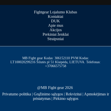
Fightgear Lojalumo Klubas
Kontaktai
DUK
Apie mus
Akcijos
Prekiniai ženklai
Straipsniai
MB Fight gear Kodas: 306152110 PVM Kodas:
LT100020299216 Šilutės pl 51 Klaipėda, LIETUVA. Telefonas:
+37066575758
@MB Fight gear 2026
Privatumo politika
|
Grąžinimo sąlygos
|
Rekvizitai
|
Apmokėjimas ir
pristatymas
|
Pirkimo sąlygos