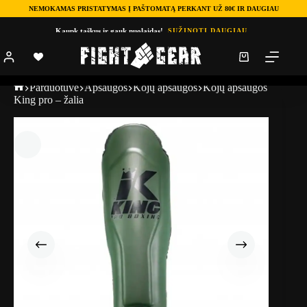
NEMOKAMAS PRISTATYMAS Į PAŠTOMATĄ PERKANT UŽ 80€ IR DAUGIAU
Kaupk taškus ir gauk nuolaidas!
SUŽINOTI DAUGIAU
Parduotuve
Apsaugos
Kojų apsaugos
Kojų apsaugos
King pro – žalia