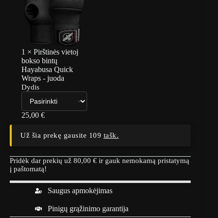
1
×
Pirštinės vietoj
bokso bintų
Hayabusa Quick
Wraps - juoda
Dydis
25,00
€
Už šia prekę gausite 109
tašk.
Pridėk dar prekių už
80,00
€
ir gauk nemokamą pristatymą
į paštomatą!
Saugus apmokėjimas
Pinigų grąžinimo garantija