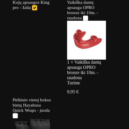
Kojų apsaugos King
Vaikiška dantų
pro - žalia
apsauga OPRO
bronze iki 10m. -
raudona
1
×
Vaikiška dantų
apsauga OPRO
bronze iki 10m. -
raudona
Turime
9,95
€
Pirštinės vietoj bokso
bintų Hayabusa
Quick Wraps - juoda