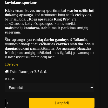
koviniams sportams
Kiekvienam kovos menų sportininkui svarbu užtikrinti
tinkamą apsaugą
, kad treniruotės būtų ne tik efektyvios,
bet ir saugios.
„Kojų apsaugos King Pro“
yra
aukščiausios kokybės apsaugos, kurios suteikia
maksimalų komfortą, stabilumą ir patikimą smūgių
sugėrimą
.
Šios apsaugos yra
rankų darbo gaminys iš Tailando
,
sukurtos naudojant
aukščiausios kokybės sintetinę odą ir
daugiasluoksnį paminkštinimą
. Jos
apsaugo blauzdas
ir keltį nuo smūgių
, užtikrindamos ilgalaikį patvarumą net
ir intensyviausių treniruočių metu.
109,95
€
🚚 Išsiunčiame per 3-5 d. d.
DYDIS
Į krepšelį