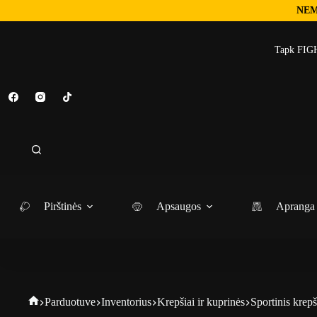
NEM
Tapk FIGH
Pirštinės
Apsaugos
Apranga
Parduotuve
Inventorius
Krepšiai ir kuprinės
Sportinis krep