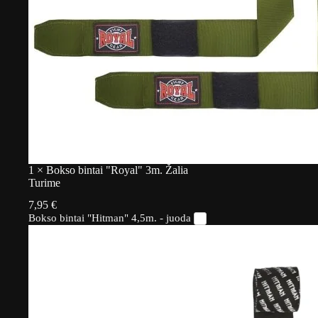
1
×
Bokso bintai "Royal" 3m. Žalia
Turime
7,95
€
Bokso bintai "Hitman" 4,5m. - juoda