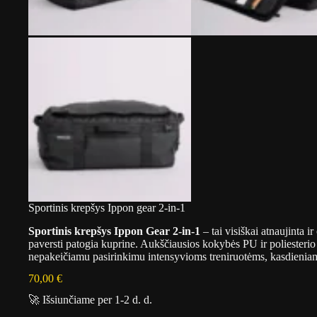
Sportinis krepšys Ippon gear 2-in-1
Sportinis krepšys Ippon Gear 2-in-1
– tai visiškai atnaujinta i
paversti patogia kuprine. Aukščiausios kokybės PU ir poliesterio
nepakeičiamu pasirinkimu intensyvioms treniruotėms, kasdienia
70,00
€
🚀 Išsiunčiame per 1-2 d. d.