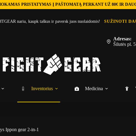
OKAMAS PRISTATYMAS Į PAŠTOMATĄ PERKANT UŽ 80€ IR DAU
TGEAR nariu, kaupk taškus ir paversk juos nuolaidomis!
SUŽINOTI DA
Adresas:
Šilutės pl.
Inventorius
Medicina
šys Ippon gear 2-in-1