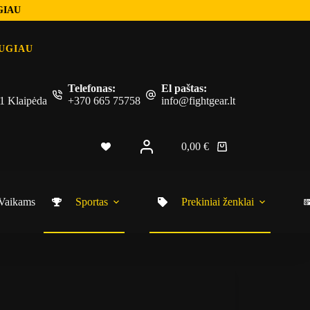
GIAU
UGIAU
Telefonas:
El paštas:
 51 Klaipėda
+370 665 75758
info@fightgear.lt
0,00
€
Vaikams
Sportas
Prekiniai ženklai