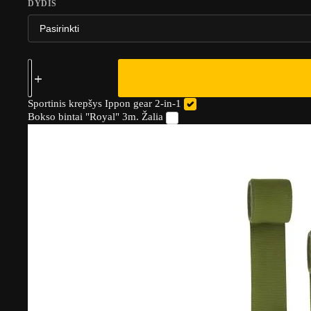
DYDIS
Sportinis krepšys Ippon gear 2-in-1
Bokso bintai "Royal" 3m. Žalia