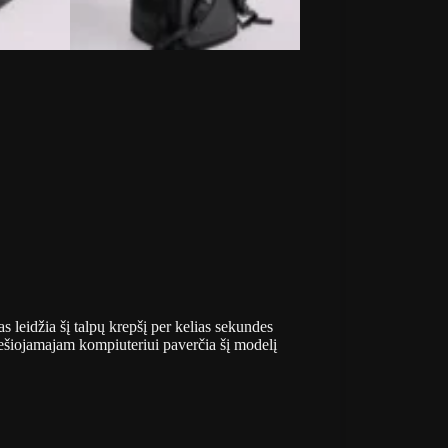
s leidžia šį talpų krepšį per kelias sekundes
nešiojamajam kompiuteriui paverčia šį modelį