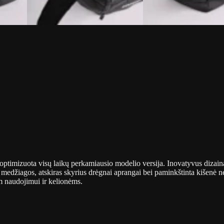
r optimizuota visų laikų perkamiausio modelio versija. Inovatyvus dizaina
 medžiagos, atskiras skyrius drėgnai aprangai bei paminkštinta kišenė 
m naudojimui ir kelionėms.