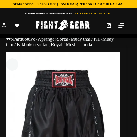
NEMOKAMAS PRISTATYMAS Į PAŠTOMATĄ PERKANT UŽ 80€ IR DAUGIAU
Kaupk taškus ir gauk nuolaidas!
SUŽINOTI DAUGIAU
Parduotuve
Apranga
Šortai
Muay thai / K1
Muay
thai / Kikbokso šortai „Royal” Mesh – juoda