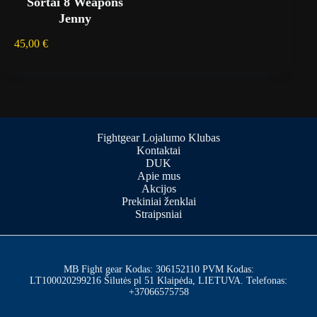
Šortai 8 Weapons
Jenny
45,00
€
Fightgear Lojalumo Klubas
Kontaktai
DUK
Apie mus
Akcijos
Prekiniai ženklai
Straipsniai
MB Fight gear Kodas: 306152110 PVM Kodas:
LT100020299216 Šilutės pl 51 Klaipėda, LIETUVA. Telefonas:
+37066575758