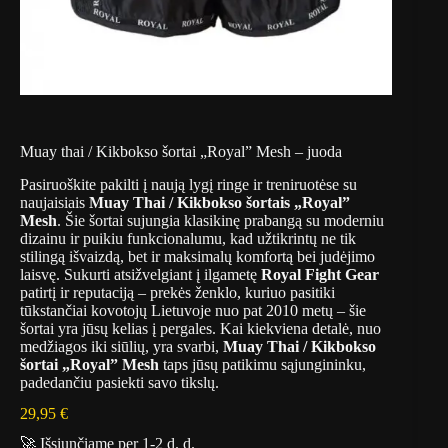
Muay thai / Kikbokso šortai „Royal” Mesh – juoda
Pasiruoškite pakilti į naują lygį ringe ir treniruotėse su
naujaisiais
Muay Thai / Kikbokso šortais „Royal”
Mesh
. Šie šortai sujungia klasikinę prabangą su moderniu
dizainu ir puikiu funkcionalumu, kad užtikrintų ne tik
stilingą išvaizdą, bet ir maksimalų komfortą bei judėjimo
laisvę. Sukurti atsižvelgiant į ilgametę
Royal Fight Gear
patirtį ir reputaciją – prekės ženklo, kuriuo pasitiki
tūkstančiai kovotojų Lietuvoje nuo pat 2010 metų – šie
šortai yra jūsų kelias į pergales. Kai kiekviena detalė, nuo
medžiagos iki siūlių, yra svarbi,
Muay Thai / Kikbokso
šortai „Royal” Mesh
taps jūsų patikimu sąjungininku,
padedančiu pasiekti savo tikslų.
29,95
€
🚀 Išsiunčiame per 1-2 d. d.