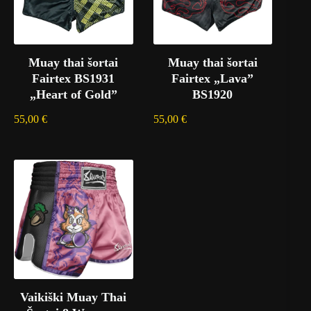
Muay thai šortai
Muay thai šortai
Fairtex BS1931
Fairtex „Lava”
„Heart of Gold”
BS1920
55,00
€
55,00
€
Vaikiški Muay Thai